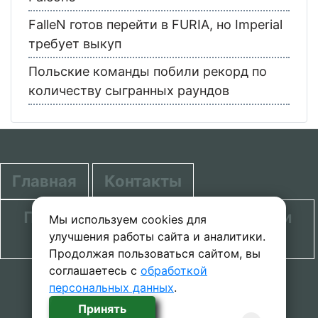
FalleN готов перейти в FURIA, но Imperial
требует выкуп
Польские команды побили рекорд по
количеству сыгранных раундов
Главная
Контакты
Политика в отношении обработки
Мы используем cookies для
улучшения работы сайта и аналитики.
персональных данных
Продолжая пользоваться сайтом, вы
соглашаетесь с
обработкой
© 2020-2026 проект SecretGuide.RU При
персональных данных
.
копировании материалов сcылка на сайт
Принять
обязательна.