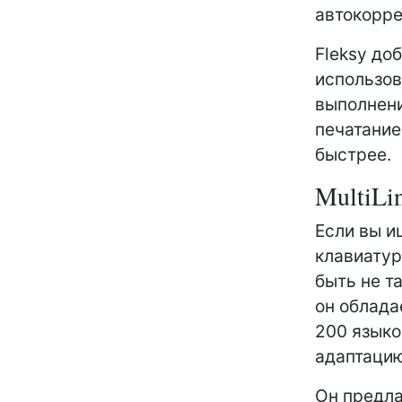
автокорре
Fleksy до
использов
выполнени
печатание
быстрее.
MultiLi
Если вы и
клавиатур
быть не т
он облада
200 языко
адаптаци
Он предла