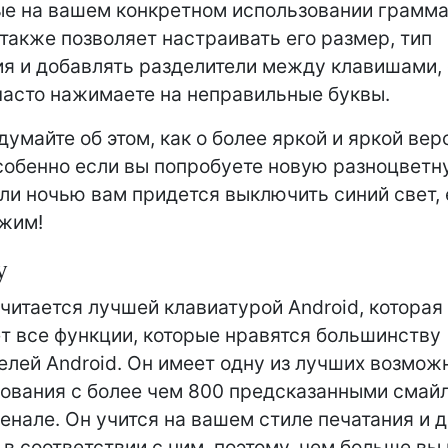
е на вашем конкретном использовании грамма
 также позволяет настраивать его размер, тип
я и добавлять разделители между клавишами, 
асто нажимаете на неправильные буквы.
думайте об этом, как о более яркой и яркой вер
собенно если вы попробуете новую разноцветн
сли ночью вам придется выключить синий свет,
жим!
y
считается лучшей клавиатурой Android, которая
т все функции, которые нравятся большинству
елей Android. Он имеет одну из лучших возмож
ования с более чем 800 предсказанными смай
енале. Он учится на вашем стиле печатания и 
 в соответствии с ним, поэтому, чем больше вы 