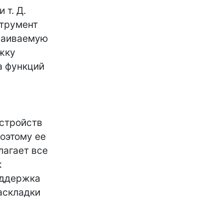
 т. Д.
струмент
траиваемую
жку
а функций
устройств
поэтому ее
лагает все
к
оддержка
аскладки