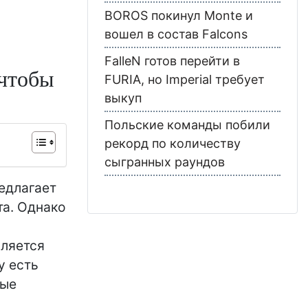
BOROS покинул Monte и
вошел в состав Falcons
FalleN готов перейти в
 чтобы
FURIA, но Imperial требует
выкуп
Польские команды побили
рекорд по количеству
сыгранных раундов
едлагает
та. Однако
вляется
y есть
ные