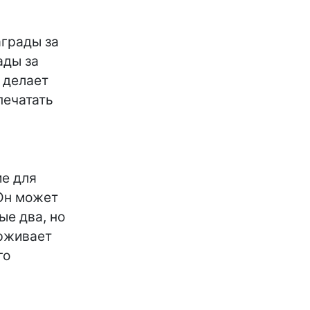
аграды за
ады за
 делает
печатать
ие для
 Он может
е два, но
ерживает
го