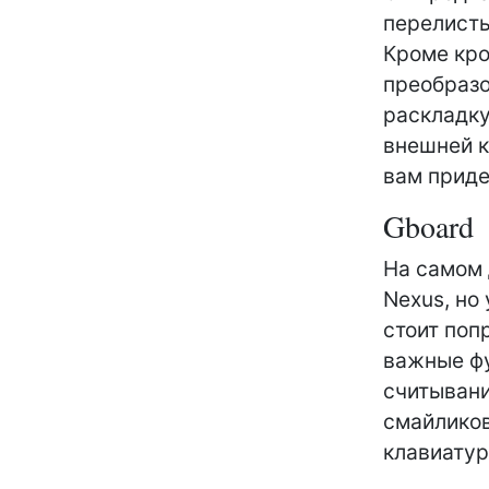
перелисты
Кроме кро
преобразо
раскладку
внешней к
вам приде
Gboard
На самом 
Nexus, но
стоит поп
важные фу
считывани
смайликов
клавиатур