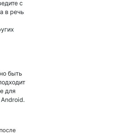
ведите с
а в речь
ругих
но быть
 подходит
е для
Android.
 после