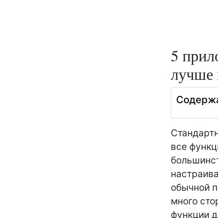
5 прил
лучше 
Содерж
Стандартн
все функц
большинст
настраива
обычной п
много сто
функции д