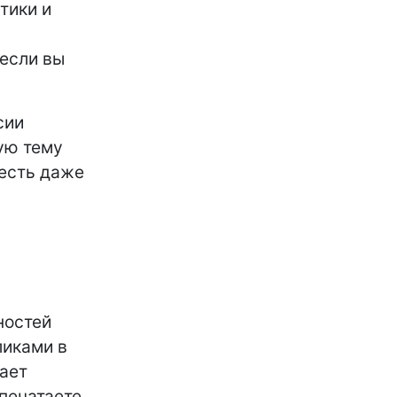
тики и
если вы
сии
ую тему
 есть даже
ностей
ликами в
дает
печатаете,