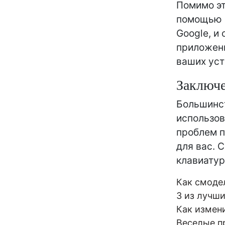
Помимо эт
помощью с
Google, и
приложени
ваших уст
Заключ
Большинст
использов
проблем п
для вас. 
клавиатур
Как смоде
3 из лучш
Как измен
Веселые п