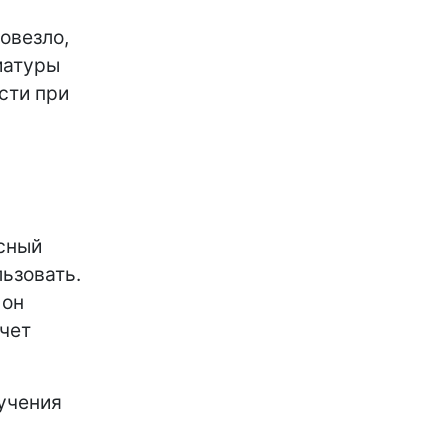
овезло,
иатуры
сти при
асный
ьзовать.
 он
очет
бучения