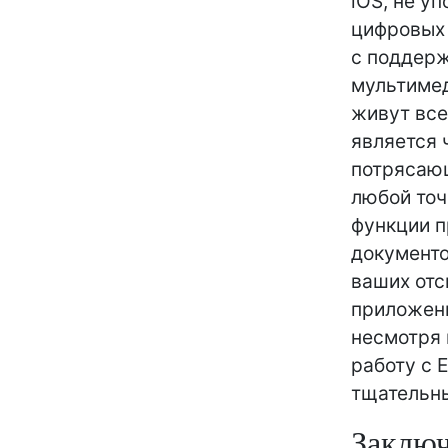
iOS, не у
цифровых 
с поддерж
мультимед
живут все
является
потрясающ
любой точ
функции п
документо
ваших отс
приложени
несмотря 
работу с 
тщательны
Заклю