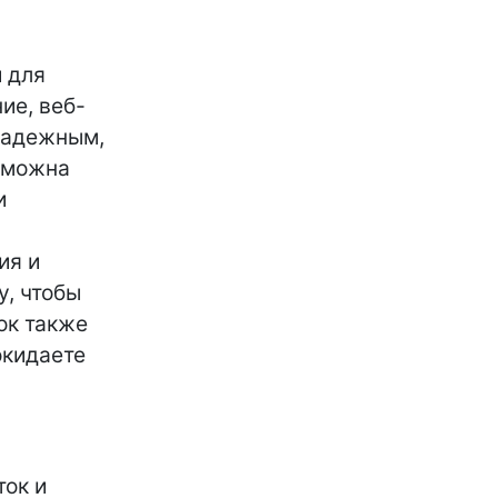
 для
ие, веб-
надежным,
озможна
и
ия и
у, чтобы
ок также
окидаете
ток и