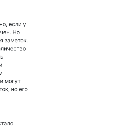
но, если у
чен. Но
я заметок.
оличество
ть
и
м
ки могут
ок, но его
стало