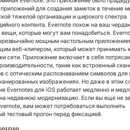
поминая Evernote. Это приложение было прадед
приложений для создания заметок в течение мн
кой тяжелой организации и широкого спектра
ийного контента. Evernote похож на ваш чердак
 вещи, которые могут вам понадобиться. Evern
 чрезвычайно мощным настольным приложение
им веб-клипером, который может принимать к
ки сети. Приложение включает в себя потряс
роизводительности, такие как встроенный скан
в с оптическим распознаванием символов для 
канированных изображениях. Но даже в этом с
е Evernotes для iOS работает медленно и медл
на недавнюю модернизацию. Если вы еще не з
Evernote, вам может потребоваться выполнить
й тестовый прогон перед фиксацией.
чение