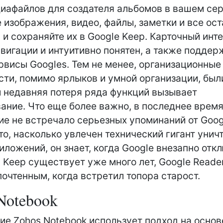
иафайлов для создателя альбомов в вашем сер
 изображения, видео, файлы, заметки и все ост
 и сохраняйте их в Google Keep. Карточный инт
авигации и интуитивно понятен, а также подде
рвисы Googles. Тем не менее, организационные
ти, помимо ярлыков и умной организации, был
и недавняя потеря ряда функций вызывает
ание. Что еще более важно, в последнее врем
е не встречало серьезных упоминаний от Goog
то, насколько увлечен технический гигант уни
иложений, он знает, когда Google внезапно отк
я Keep существует уже много лет, Google Reade
почтенным, когда встретил топора старост.
Notebook
е Zohos Notebook использует подход на основ