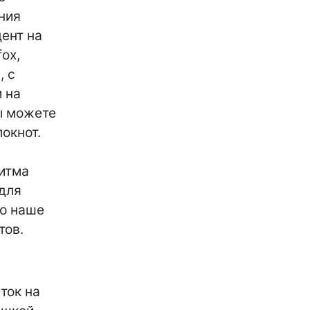
ния
ент на
ox,
, с
 на
ы можете
окнот.
ритма
 для
то наше
тов.
ток на