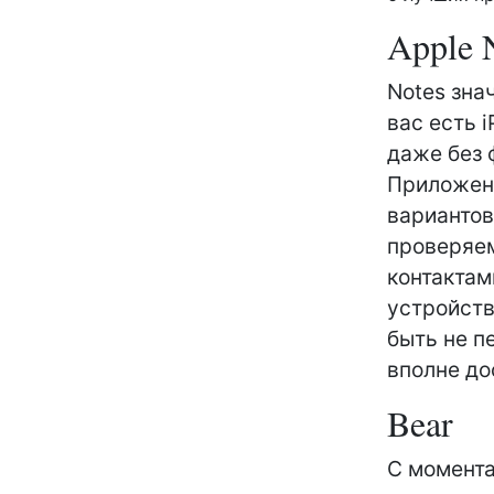
Apple 
Notes зна
вас есть 
даже без 
Приложени
вариантов
проверяем
контактам
устройств
быть не п
вполне до
Bear
С момента