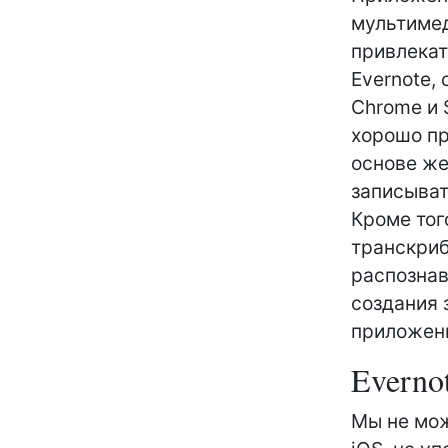
мультимед
привлекат
Evernote,
Chrome и 
хорошо п
основе же
записыват
Кроме тог
транскриб
распознав
создания 
приложени
Everno
Мы не мож