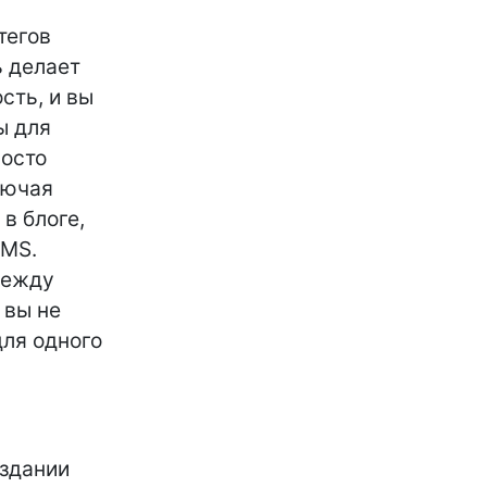
тегов
ь делает
сть, и вы
ы для
росто
лючая
в блоге,
CMS.
между
 вы не
для одного
оздании