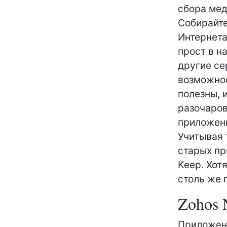
сбора мед
Собирайте
Интернета
прост в н
другие се
возможнос
полезны, 
разочаров
приложени
Учитывая 
старых пр
Keep. Хот
столь же 
Zohos 
Приложени