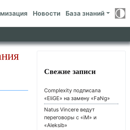
имизация
Новости
База знаний
ания
Свежие записи
Complexity подписала
«EliGE» на замену «FaNg»
Natus Vincere ведут
переговоры с «iM» и
«Aleksib»