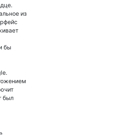
дце.
альное из
ерфейс
рживает
и бы
я
le.
чтожением
лючит
r был
е