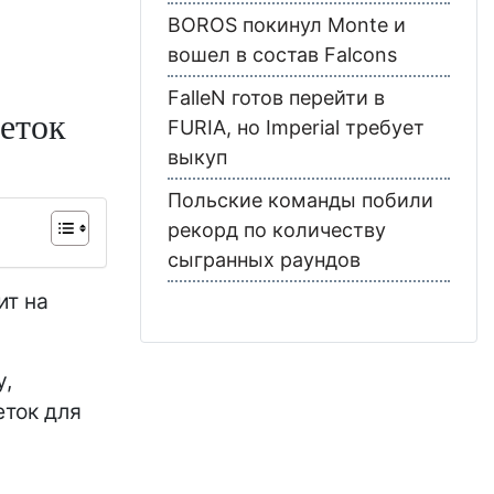
BOROS покинул Monte и
вошел в состав Falcons
FalleN готов перейти в
еток
FURIA, но Imperial требует
выкуп
Польские команды побили
рекорд по количеству
сыгранных раундов
ит на
у,
еток для