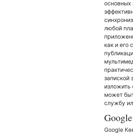
основных 
эффективн
синхрониз
любой пла
приложени
как и его
публикаци
мультимед
практичес
запиской 
изложить 
может быт
службу ил
Google
Google Ke