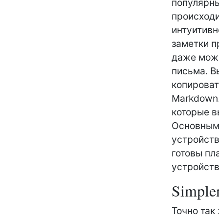
популярны
происходи
интуитивн
заметки п
даже може
письма. В
копироват
Markdown.
которые в
Основным 
устройств
готовы пл
устройств
Simple
Точно так 