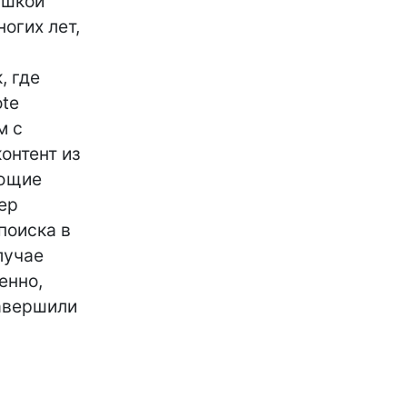
ушкой
огих лет,
, где
ote
м с
онтент из
ающие
ер
поиска в
лучае
енно,
авершили