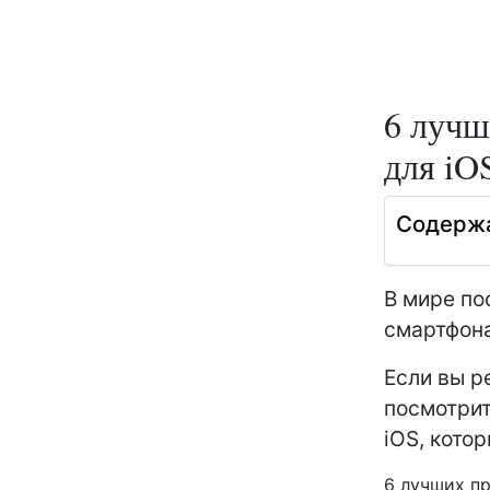
6 лучш
для iO
Содерж
В мире по
смартфона
Если вы р
посмотрит
iOS, кото
6 лучших пр