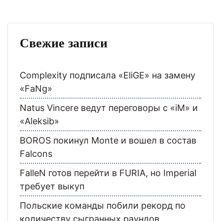
Свежие записи
Complexity подписала «EliGE» на замену
«FaNg»
Natus Vincere ведут переговоры с «iM» и
«Aleksib»
BOROS покинул Monte и вошел в состав
Falcons
FalleN готов перейти в FURIA, но Imperial
требует выкуп
Польские команды побили рекорд по
количеству сыгранных раундов