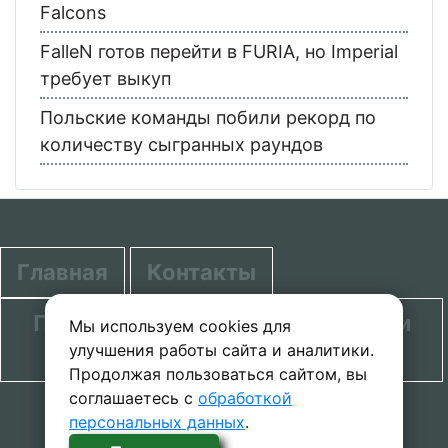
Falcons
FalleN готов перейти в FURIA, но Imperial
требует выкуп
Польские команды побили рекорд по
количеству сыгранных раундов
Главная
Контакты
Политика в отношении обработки
Мы используем cookies для
улучшения работы сайта и аналитики.
персональных данных
Продолжая пользоваться сайтом, вы
соглашаетесь с
обработкой
© 2020-2026 проект SecretGuide.RU При
персональных данных
.
копировании материалов сcылка на сайт