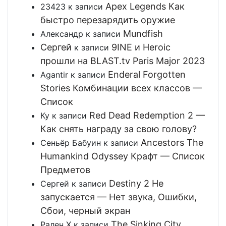
Apex Legends Как
23423
к записи
быстро перезарядить оружие
Mundfish
Александр
к записи
Сергей
9INE и Heroic
к записи
прошли на BLAST.tv Paris Major 2023
Enderal Forgotten
Agantir
к записи
Stories Комбинации всех классов —
Список
Red Dead Redemption 2 —
Ку
к записи
Как снять награду за свою голову?
Ancestors The
Сеньёр Бабуин
к записи
Humankind Odyssey Крафт — Список
Предметов
Destiny 2 Не
Сергей
к записи
запускается — Нет звука, Ошибки,
Сбои, черный экран
The Sinking City
Рален Х
к записи