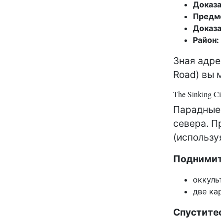
Доказа
Предм
Доказа
Район:
Зная адрес
Road) вы 
The Sinking C
Парадные 
севера. П
(использу
Поднимите
оккуль
две ка
Спуститес