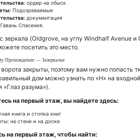
тельства:
ордер на обыск
еты:
Подозреваемые
тельства:
документация
Гавань Спасения.
 зеркала (Oldgrove, на углу Windhalf Avenue и 
можете посетить это место.
ity Прохождение — Зазеркалье
ворота закрыты, поэтому вам нужно попасть т
равильный дом можно узнать по «Н» на входно
я «Глаз разума»).
сь на первый этаж, вы найдете здесь:
тная книга и стопка книг
рты: на стене и на доске
ь на первый этаж, чтобы найти: