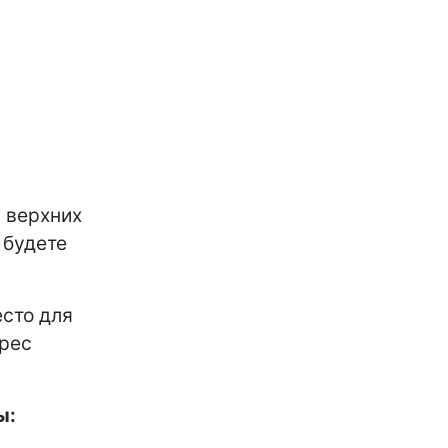
 верхних
 будете
сто для
дрес
ы: