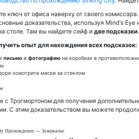
ководство по прохождению Sinking City
. Найдет
те ключ от офиса наверху от своего комиссара.
сновные доказательства, используя Mind’s Eye 
на столе. Там вы найдете сейф и
две подсказки
лучить опыт для нахождения всех подсказок:
те
письмо
и
фотографию
на коробках в противоположн
ты
доре осмотрите маски за стеклом
ны
е с Трогмортоном для получения дополнительн
и. С этим доказательством вы можете продол
ity Прохождение — Зазеркалье