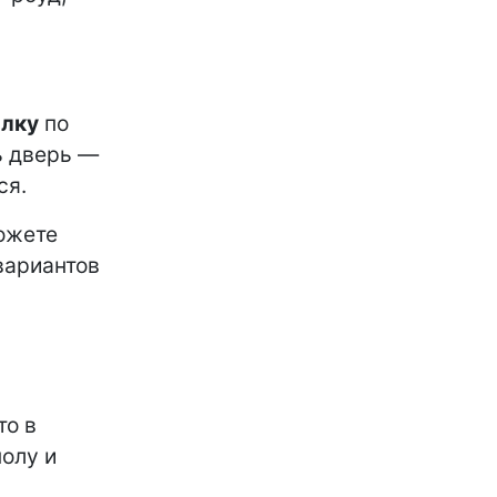
лку
по
ь дверь —
ся.
ожете
вариантов
то в
полу и