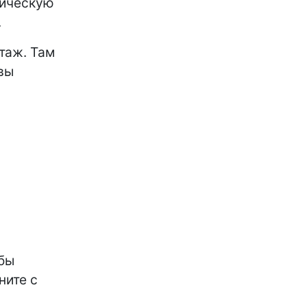
рическую
.
таж. Там
вы
обы
ните с