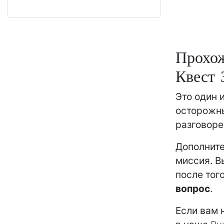
Прохож
Квест 
Это один 
осторожны
разговоре
Дополните
миссия. В
после тог
вопрос
.
Если вам 