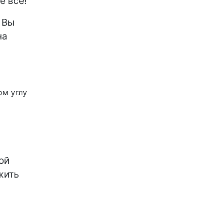
е все!
 Вы
на
.
ом углу
ой
жить