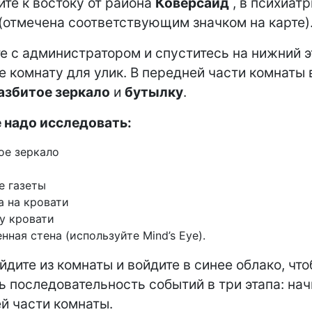
ите к востоку от района
Коверсайд
, в психиат
(отмечена соответствующим значком на карте)
е с администратором и спуститесь на нижний э
е комнату для улик. В передней части комнаты 
азбитое зеркало
и
бутылку
.
 надо исследовать:
ое зеркало
е газеты
а на кровати
 у кровати
нная стена (используйте Mind’s Eye).
йдите из комнаты и войдите в синее облако, чт
ь последовательность событий в три этапа: нач
й части комнаты.