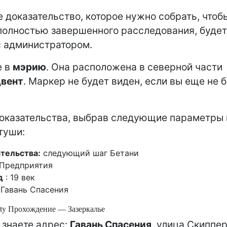
 доказательство, которое нужно собрать, чтоб
полностью завершенного расследования, будет
с администратором.
е в
мэрию
. Она расположена в северной части
вент
. Маркер не будет виден, если вы еще не б
оказательства, выбрав следующие параметры 
туши:
тельства:
следующий шаг Бетани
Предприятия
д
: 19 век
Гавань Спасения
ity Прохождение — Зазеркалье
 знаете адрес:
Гавань Спасения
, улица Скиппе