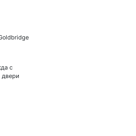
Goldbridge
кда с
й двери