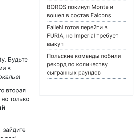
BOROS покинул Monte и
вошел в состав Falcons
FalleN готов перейти в
FURIA, но Imperial требует
выкуп
Польские команды побили
ty. Будьте
рекорд по количеству
ии в
сыгранных раундов
ркалье!
о вторая
 но только
ый
зайдите