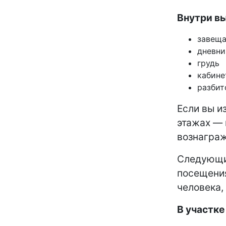
Внутри вы
завещ
дневни
грудь
кабине
разбит
Если вы и
этажах — 
вознагра
Следующий
посещен
человека,
В участк