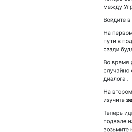
между Угр
Войдите в
На первом
пути в по
сзади буд
Во время 
случайно 
диалога .
На втором
изучите
з
Теперь ид
подвале н
возьмите 