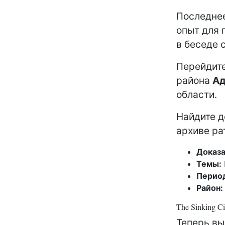
Последнее
опыт для 
в беседе 
Перейдит
района
Ад
области.
Найдите д
архиве ра
Доказа
Темы:
Перио
Район:
The Sinking C
Теперь вы