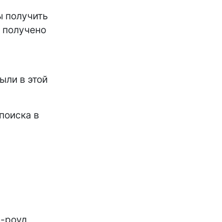
ы получить
 получено
ыли в этой
поиска в
р-роуд,