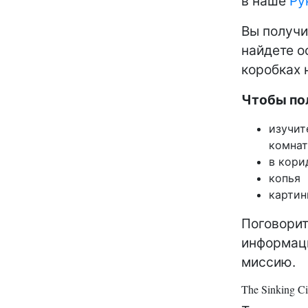
в наше
Ру
Вы получи
найдете о
коробках 
Чтобы по
изучи
комна
в кори
копья
карти
Поговорит
информаци
миссию.
The Sinking C