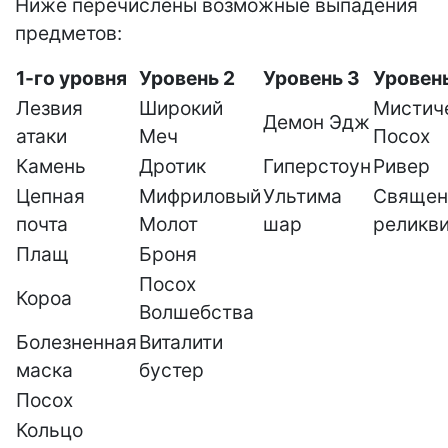
Ниже перечислены возможные выпадения
предметов:
1-го уровня
Уровень 2
Уровень 3
Уровен
Лезвия
Широкий
Мистич
Демон Эдж
атаки
Меч
Посох
Камень
Дротик
Гиперстоун
Ривер
Цепная
Мифриловый
Ультима
Священ
почта
Молот
шар
реликв
Плащ
Броня
Посох
Короа
Волшебства
Болезненная
Виталити
маска
бустер
Посох
Кольцо