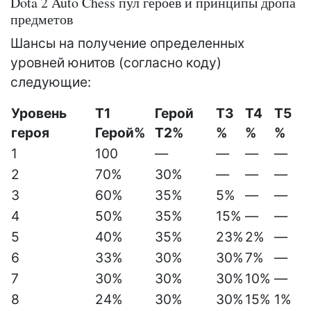
Dota 2 Auto Chess пул героев и принципы дропа
предметов
Шансы на получение определенных
уровней юнитов (согласно коду)
следующие:
Уровень
T1
Герой
T3
T4
T5
героя
Герой%
Т2%
%
%
%
1
100
—
—
—
—
2
70%
30%
—
—
—
3
60%
35%
5%
—
—
4
50%
35%
15%
—
—
5
40%
35%
23%
2%
—
6
33%
30%
30%
7%
—
7
30%
30%
30%
10%
—
8
24%
30%
30%
15%
1%