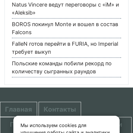
Natus Vincere ведут переговоры с «iM» и
«Aleksib»
BOROS покинул Monte и вошел в состав
Falcons
FalleN готов перейти в FURIA, но Imperial
требует выкуп
Польские команды побили рекорд по
количеству сыгранных раундов
Главная
Контакты
Политика в отношении обработки
Мы используем cookies для
улучшения работы сайта и аналитики.