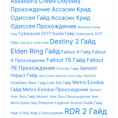
Assassin’s Creed Odyssey
Прохождение
Aссасин Крид
Одиссея Гайд
Aссасин Крид
Одиссея Прохождение
Biomutant Guide
Cyberpunk 2077 Guide Гайд
Cyberpunk 2077
Гайд
Destiny 2 Гайд
Гайд
Destiny 2 Guide Гайд
Elden Ring Гайд
Fallout 4 Гайд
Fallout
Fallout 76 Гайд
Fallout
4 Прохождение
76 Прохождение
Genshin
Fortnite Гайд
Impact Гайд
Horizon
Harry Potter Wizards Unite Гайд
Metro Exodus
Lost Ark Гайд
Forbidden West Гайд
Гайд
Metro Exodus Прохождение
Mutant
Year Zero Гайд
Mutant Year Zero Прохождение
New
Pokemon Legends Arceus Guide Гайд
World Guide Гайд
RDR 2 Гайд
Rage 2 Гайд
Rage 2 Прохождение