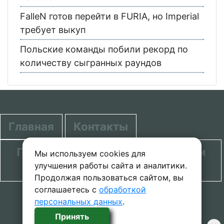
FalleN готов перейти в FURIA, но Imperial
требует выкуп
Польские команды побили рекорд по
количеству сыгранных раундов
Главная
Контакты
Политика в отношении обработки
Мы используем cookies для
улучшения работы сайта и аналитики.
персональных данных
Продолжая пользоваться сайтом, вы
соглашаетесь с
обработкой
© 2020-2026 проект SecretGuide.RU При
персональных данных
.
копировании материалов сcылка на сайт
Принять
обязательна.