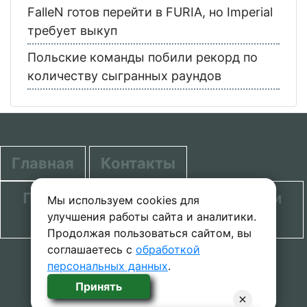
FalleN готов перейти в FURIA, но Imperial
требует выкуп
Польские команды побили рекорд по
количеству сыгранных раундов
Главная
Контакты
Политика в отношении обработки
Мы используем cookies для
улучшения работы сайта и аналитики.
персональных данных
Продолжая пользоваться сайтом, вы
соглашаетесь с
обработкой
© 2020-2026 проект SecretGuide.RU При
персональных данных
.
копировании материалов сcылка на сайт
Принять
обязательна.