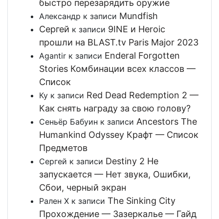
быстро перезарядить оружие
Mundfish
Александр
к записи
Сергей
9INE и Heroic
к записи
прошли на BLAST.tv Paris Major 2023
Enderal Forgotten
Agantir
к записи
Stories Комбинации всех классов —
Список
Red Dead Redemption 2 —
Ку
к записи
Как снять награду за свою голову?
Ancestors The
Сеньёр Бабуин
к записи
Humankind Odyssey Крафт — Список
Предметов
Destiny 2 Не
Сергей
к записи
запускается — Нет звука, Ошибки,
Сбои, черный экран
The Sinking City
Рален Х
к записи
Прохождение — Зазеркалье — Гайд