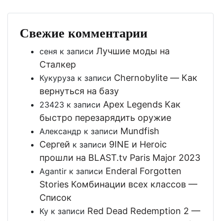
Свежие комментарии
Лучшие моды на
сеня
к записи
Сталкер
Chernobylite — Как
Кукуруза
к записи
вернуться на базу
Apex Legends Как
23423
к записи
быстро перезарядить оружие
Mundfish
Александр
к записи
Сергей
9INE и Heroic
к записи
прошли на BLAST.tv Paris Major 2023
Enderal Forgotten
Agantir
к записи
Stories Комбинации всех классов —
Список
Red Dead Redemption 2 —
Ку
к записи