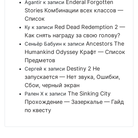
Enderal Forgotten
Agantir
к записи
Stories Комбинации всех классов —
Список
Red Dead Redemption 2 —
Ку
к записи
Как снять награду за свою голову?
Ancestors The
Сеньёр Бабуин
к записи
Humankind Odyssey Крафт — Список
Предметов
Destiny 2 Не
Сергей
к записи
запускается — Нет звука, Ошибки,
Сбои, черный экран
The Sinking City
Рален Х
к записи
Прохождение — Зазеркалье — Гайд
по квесту