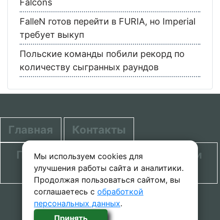
Falcons
FalleN готов перейти в FURIA, но Imperial
требует выкуп
Польские команды побили рекорд по
количеству сыгранных раундов
Главная
Контакты
Политика в отношении обработки
Мы используем cookies для
улучшения работы сайта и аналитики.
персональных данных
Продолжая пользоваться сайтом, вы
соглашаетесь с
обработкой
© 2020-2026 проект SecretGuide.RU При
персональных данных
.
копировании материалов сcылка на сайт
Принять