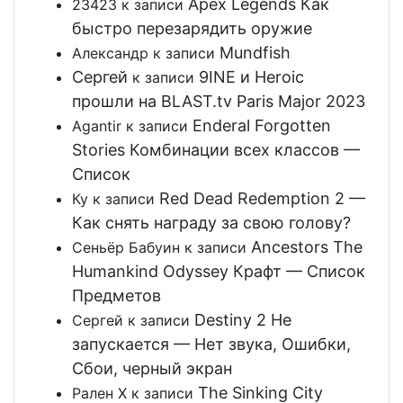
Apex Legends Как
23423
к записи
быстро перезарядить оружие
Mundfish
Александр
к записи
Сергей
9INE и Heroic
к записи
прошли на BLAST.tv Paris Major 2023
Enderal Forgotten
Agantir
к записи
Stories Комбинации всех классов —
Список
Red Dead Redemption 2 —
Ку
к записи
Как снять награду за свою голову?
Ancestors The
Сеньёр Бабуин
к записи
Humankind Odyssey Крафт — Список
Предметов
Destiny 2 Не
Сергей
к записи
запускается — Нет звука, Ошибки,
Сбои, черный экран
The Sinking City
Рален Х
к записи