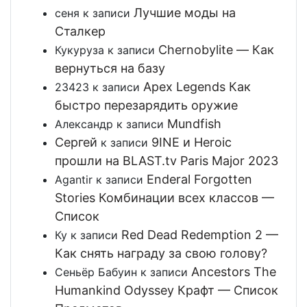
Лучшие моды на
сеня
к записи
Сталкер
Chernobylite — Как
Кукуруза
к записи
вернуться на базу
Apex Legends Как
23423
к записи
быстро перезарядить оружие
Mundfish
Александр
к записи
Сергей
9INE и Heroic
к записи
прошли на BLAST.tv Paris Major 2023
Enderal Forgotten
Agantir
к записи
Stories Комбинации всех классов —
Список
Red Dead Redemption 2 —
Ку
к записи
Как снять награду за свою голову?
Ancestors The
Сеньёр Бабуин
к записи
Humankind Odyssey Крафт — Список