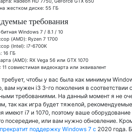
арта: Radeon HD 7750, GeForce GTX 650
на жестком диске: 55 ГБ
дуемые требования
битная Windows 7 / 8.1 / 10
сор (AMD): Ryzen 7 1700
ор (Intel): i7-6700K
: 16 ГБ
арта (AMD): RX Vega 56 или GTX 1070
X: 11 совместимая видеокарта или эквивалент
а требует, чтобы у вас была как минимум Window
о, вам нужен i3 3-го поколения в соответствии 
ыми требованиями. На данный момент я не оч
м, так как игра будет тяжелой, рекомендуемы
я имеют i7 и 1070, поэтому ваше оборудовани
то посередине, или вам нужно обновление. Кром
прекратит поддержку Windows 7 с
2020 года. 