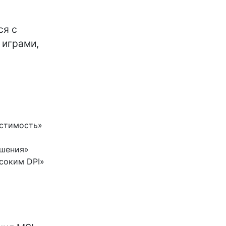
ся с
 играми,
стимость»
ешения»
соким DPI»