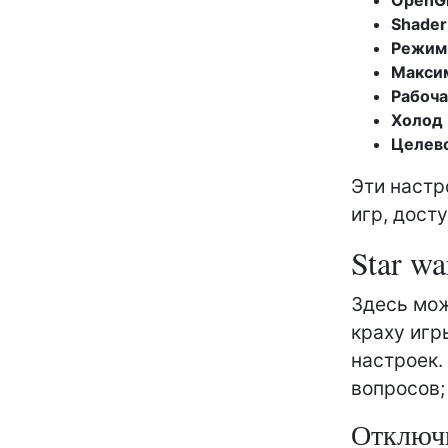
Shader
Режим
Макси
Рабоча
Холод
Целев
Эти настр
игр, дост
Star wa
Здесь мож
краху игр
настроек.
вопросов;
Отключ