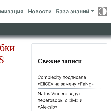
имизация
Новости
База знаний
ибки
S
Свежие записи
Complexity подписала
«EliGE» на замену «FaNg»
Natus Vincere ведут
переговоры с «iM» и
«Aleksib»