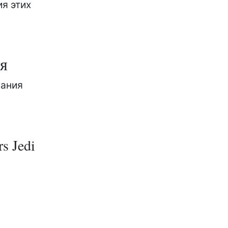
я этих
ся
вания
s Jedi