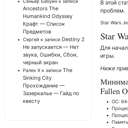
Сеньёр Бабуин
к записи
В этой ст
Ancestors The
проблем.
Humankind Odyssey
Star Wars Je
Крафт — Список
Предметов
Star Wa
Destiny 2
Сергей
к записи
Не запускается — Нет
Для начал
звука, Ошибки, Сбои,
игры.
черный экран
Ниже прив
The
Рален Х
к записи
Sinking City
Минимал
Прохождение —
Fallen O
Зазеркалье — Гайд по
квесту
ОС: 64-
Процес
Процесс
Память