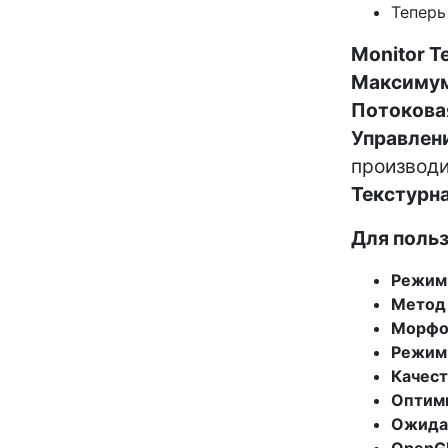
Теперь
Monitor T
Максимум
Потокова
Управлен
производи
Текстурн
Для поль
Режим 
Метод
Морфо
Режим
Качест
Оптим
Ожида
OpenGL