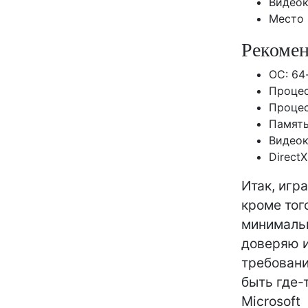
Видеок
Место 
Рекомен
ОС: 64-
Процес
Процесс
Память
Видеок
Direct
Итак, игр
кроме тог
минимальн
доверяю и
требовани
быть где-
Microsoft