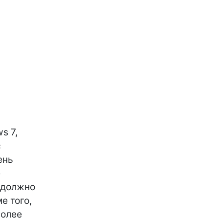
s 7,
с
ень
е
е должно
е того,
Более