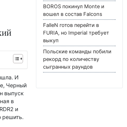
BOROS покинул Monte и
вошел в состав Falcons
FalleN готов перейти в
кий
FURIA, но Imperial требует
выкуп
Польские команды побили
рекорд по количеству
сыгранных раундов
ышла. И
ке, Черный
ин выпуск
ная в
 RDR2 и
о решить.