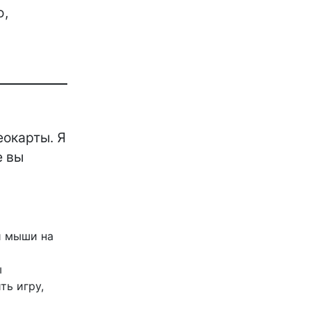
ю,
еокарты. Я
е вы
й мыши на
ы
ть игру,