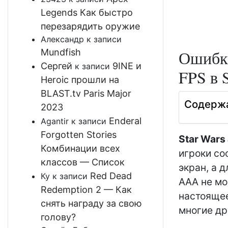
Legends Как быстро
перезарядить оружие
Александр
к записи
Mundfish
Ошибки
Сергей
9INE и
к записи
FPS в S
Heroic прошли на
BLAST.tv Paris Major
Содерж
2023
Enderal
Agantir
к записи
Forgotten Stories
Star Wars
Комбинации всех
игроки со
классов — Список
экран, а 
Red Dead
Ку
к записи
AAA не мо
Redemption 2 — Как
настоящее
снять награду за свою
многие др
голову?