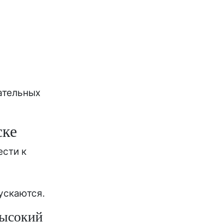
ательных
ске
ести к
пускаются.
высокий