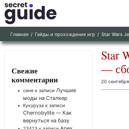
Главная
Гайды и прохождение игр
Star Wars J
Star 
— сбо
Свежие
комментарии
20 сентябр
Лучшие
сеня
к записи
моды на Сталкер
Кукуруза
к записи
Chernobylite — Как
вернуться на базу
Apex
23423
к записи