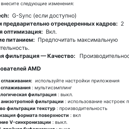
 внесите следующие изменения:
ech:
G-Sync (если доступно)
 предварительно отрендеренных кадров:
2
я оптимизация:
Вкл.
ие питанием:
Предпочитать максимальную
тельность.
ая фильтрация — Качество:
Производительно
зователей AMD
сглаживания:
используйте настройки приложения
 сглаживания
: мультисэмплинг
логическая фильтрация
: выкл.
 анизотропной фильтрации
: использование настроек 
во фильтрации текстур
: производительность
изация формата поверхности
: вкл
ние V-синхронизации
: выкл.
 тройная буферизация
: выкл.