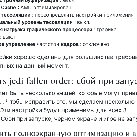
 Cache
: AMD оптимизирован
 тесселяции
: переопределить настройки приложения
мальный уровень тесселяции
: выкл.
я нагрузка графического процессора
: графика
: выкл
ое управление
частотой
кадров
: отключено
ойки хорошо сделаны для большинства требов
упных на данный момент.
rs jedi fallen order: сбой при запу
ет быть несколько вещей, которые могут прив
ы. Чтобы исправить это, мы сделаем несколько
 Эти настройки будут применимы для всех 3
 Сбои при запуске, черном экране и игре не за
ить полноэкранную оптимизацию и 