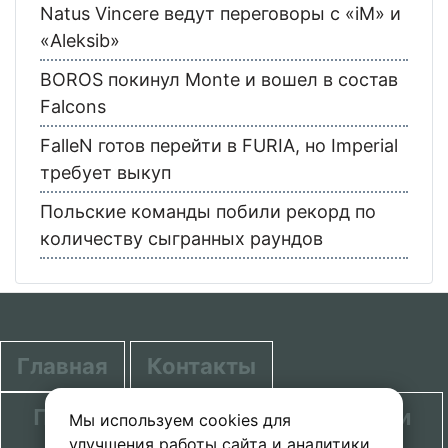
Natus Vincere ведут переговоры с «iM» и
«Aleksib»
BOROS покинул Monte и вошел в состав
Falcons
FalleN готов перейти в FURIA, но Imperial
требует выкуп
Польские команды побили рекорд по
количеству сыгранных раундов
Главная
Контакты
Политика в отношении обработки
Мы используем cookies для
улучшения работы сайта и аналитики.