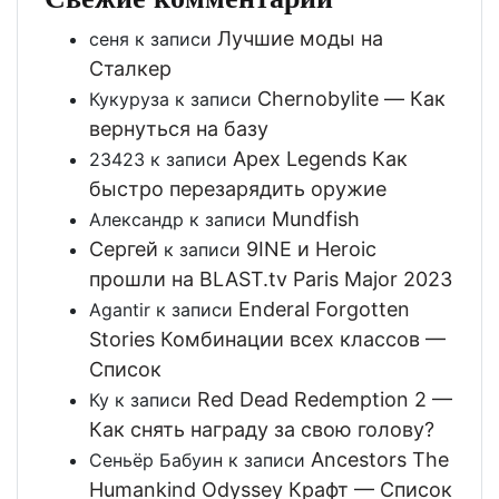
Лучшие моды на
сеня
к записи
Сталкер
Chernobylite — Как
Кукуруза
к записи
вернуться на базу
Apex Legends Как
23423
к записи
быстро перезарядить оружие
Mundfish
Александр
к записи
Сергей
9INE и Heroic
к записи
прошли на BLAST.tv Paris Major 2023
Enderal Forgotten
Agantir
к записи
Stories Комбинации всех классов —
Список
Red Dead Redemption 2 —
Ку
к записи
Как снять награду за свою голову?
Ancestors The
Сеньёр Бабуин
к записи
Humankind Odyssey Крафт — Список