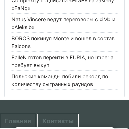
Complexity подписала «EliGE» на замену
«FaNg»
Natus Vincere ведут переговоры с «iM» и
«Aleksib»
BOROS покинул Monte и вошел в состав
Falcons
FalleN готов перейти в FURIA, но Imperial
требует выкуп
Польские команды побили рекорд по
количеству сыгранных раундов
Главная
Контакты