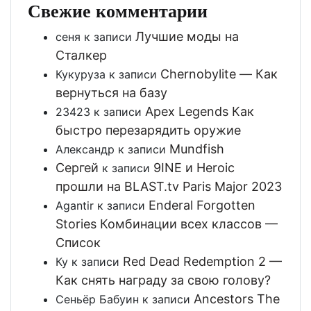
Свежие комментарии
Лучшие моды на
сеня
к записи
Сталкер
Chernobylite — Как
Кукуруза
к записи
вернуться на базу
Apex Legends Как
23423
к записи
быстро перезарядить оружие
Mundfish
Александр
к записи
Сергей
9INE и Heroic
к записи
прошли на BLAST.tv Paris Major 2023
Enderal Forgotten
Agantir
к записи
Stories Комбинации всех классов —
Список
Red Dead Redemption 2 —
Ку
к записи
Как снять награду за свою голову?
Ancestors The
Сеньёр Бабуин
к записи