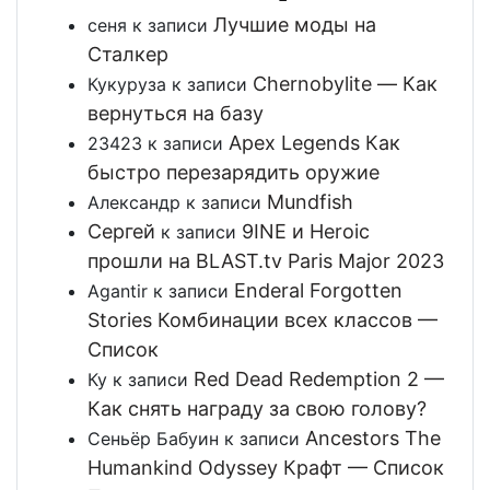
Лучшие моды на
сеня
к записи
Сталкер
Chernobylite — Как
Кукуруза
к записи
вернуться на базу
Apex Legends Как
23423
к записи
быстро перезарядить оружие
Mundfish
Александр
к записи
Сергей
9INE и Heroic
к записи
прошли на BLAST.tv Paris Major 2023
Enderal Forgotten
Agantir
к записи
Stories Комбинации всех классов —
Список
Red Dead Redemption 2 —
Ку
к записи
Как снять награду за свою голову?
Ancestors The
Сеньёр Бабуин
к записи
Humankind Odyssey Крафт — Список