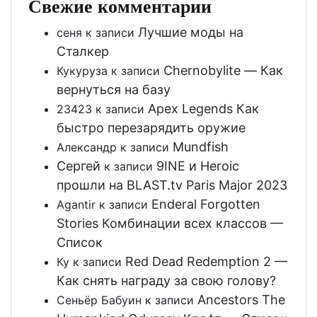
Свежие комментарии
Лучшие моды на
сеня
к записи
Сталкер
Chernobylite — Как
Кукуруза
к записи
вернуться на базу
Apex Legends Как
23423
к записи
быстро перезарядить оружие
Mundfish
Александр
к записи
Сергей
9INE и Heroic
к записи
прошли на BLAST.tv Paris Major 2023
Enderal Forgotten
Agantir
к записи
Stories Комбинации всех классов —
Список
Red Dead Redemption 2 —
Ку
к записи
Как снять награду за свою голову?
Ancestors The
Сеньёр Бабуин
к записи