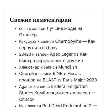
Свежие комментарии
Лучшие моды на
сеня
к записи
Сталкер
Chernobylite — Как
Кукуруза
к записи
вернуться на базу
Apex Legends Как
23423
к записи
быстро перезарядить оружие
Mundfish
Александр
к записи
Сергей
9INE и Heroic
к записи
прошли на BLAST.tv Paris Major 2023
Enderal Forgotten
Agantir
к записи
Stories Комбинации всех классов —
Список
Red Dead Redemption 2 —
Ку
к записи