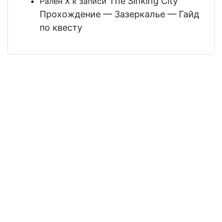
The Sinking City
Рален Х
к записи
Прохождение — Зазеркалье — Гайд
по квесту