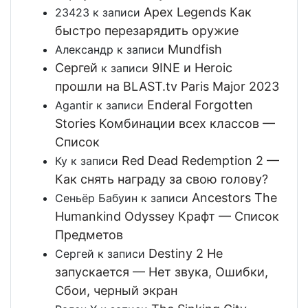
Apex Legends Как
23423
к записи
быстро перезарядить оружие
Mundfish
Александр
к записи
Сергей
9INE и Heroic
к записи
прошли на BLAST.tv Paris Major 2023
Enderal Forgotten
Agantir
к записи
Stories Комбинации всех классов —
Список
Red Dead Redemption 2 —
Ку
к записи
Как снять награду за свою голову?
Ancestors The
Сеньёр Бабуин
к записи
Humankind Odyssey Крафт — Список
Предметов
Destiny 2 Не
Сергей
к записи
запускается — Нет звука, Ошибки,
Сбои, черный экран