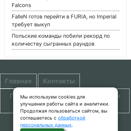
Falcons
FalleN готов перейти в FURIA, но Imperial
требует выкуп
Польские команды побили рекорд по
количеству сыгранных раундов
Главная
Контакты
Политика в отношении обработки
Мы используем cookies для
улучшения работы сайта и аналитики.
персональных данных
Продолжая пользоваться сайтом, вы
соглашаетесь с
обработкой
© 2020-2026 проект SecretGuide.RU При
персональных данных
.
копировании материалов сcылка на сайт