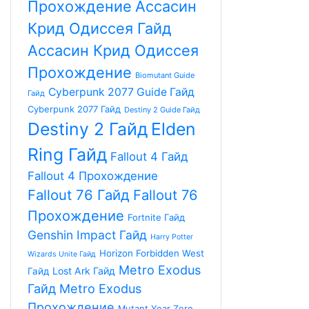
Прохождение
Aссасин
Крид Одиссея Гайд
Aссасин Крид Одиссея
Прохождение
Biomutant Guide
Cyberpunk 2077 Guide Гайд
Гайд
Cyberpunk 2077 Гайд
Destiny 2 Guide Гайд
Destiny 2 Гайд
Elden
Ring Гайд
Fallout 4 Гайд
Fallout 4 Прохождение
Fallout 76 Гайд
Fallout 76
Прохождение
Fortnite Гайд
Genshin Impact Гайд
Harry Potter
Horizon Forbidden West
Wizards Unite Гайд
Metro Exodus
Lost Ark Гайд
Гайд
Гайд
Metro Exodus
Прохождение
Mutant Year Zero