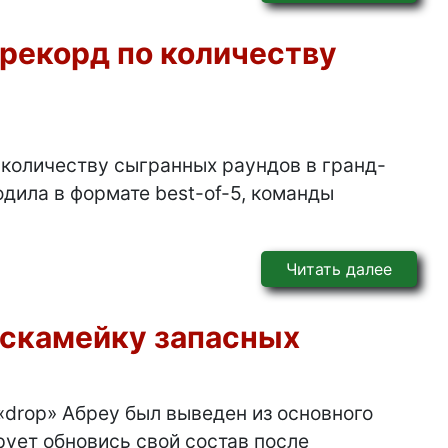
рекорд по количеству
 количеству сыгранных раундов в гранд-
одила в формате best-of-5, команды
Читать далее
 скамейку запасных
drop⁠» Абреу был выведен из основного
рует обновись свой состав после