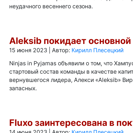
неудачного весеннего сезона.
Aleksib покидает основной 
15 июня 2023
|
Автор:
Кирилл Плесецкий
Ninjas in Pyjamas объявили о том, что Хамп
стартовый состав команды в качестве капи
вернувшегося лидера, Алекси «Aleksib» Ви
запасных.
Fluxo заинтересована в пок
14 июня 2023
|
Автор:
Кирилл Плесецкий