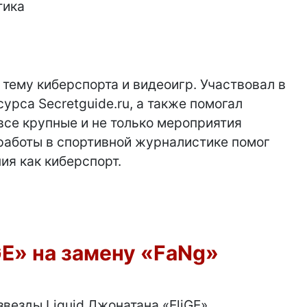
тика
 тему киберспорта и видеоигр. Участвовал в
урса Secretguide.ru, а также помогал
все крупные и не только мероприятия
 работы в спортивной журналистике помог
ия как киберспорт.
GE» на замену «FaNg»
везды Liquid Джонатана «EliGE»