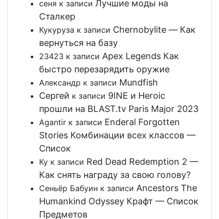
Лучшие моды на
сеня
к записи
Сталкер
Chernobylite — Как
Кукуруза
к записи
вернуться на базу
Apex Legends Как
23423
к записи
быстро перезарядить оружие
Mundfish
Александр
к записи
Сергей
9INE и Heroic
к записи
прошли на BLAST.tv Paris Major 2023
Enderal Forgotten
Agantir
к записи
Stories Комбинации всех классов —
Список
Red Dead Redemption 2 —
Ку
к записи
Как снять награду за свою голову?
Ancestors The
Сеньёр Бабуин
к записи
Humankind Odyssey Крафт — Список
Предметов