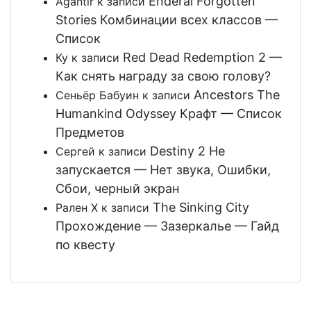
Enderal Forgotten
Agantir
к записи
Stories Комбинации всех классов —
Список
Red Dead Redemption 2 —
Ку
к записи
Как снять награду за свою голову?
Ancestors The
Сеньёр Бабуин
к записи
Humankind Odyssey Крафт — Список
Предметов
Destiny 2 Не
Сергей
к записи
запускается — Нет звука, Ошибки,
Сбои, черный экран
The Sinking City
Рален Х
к записи
Прохождение — Зазеркалье — Гайд
по квесту