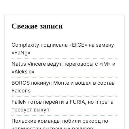
Свежие записи
Complexity подписала «EliGE» на замену
«FaNg»
Natus Vincere ведут переговоры с «iM» и
«Aleksib»
BOROS покинул Monte и вошел в состав
Falcons
FalleN готов перейти в FURIA, но Imperial
требует выкуп
Польские команды побили рекорд по
количеству сыгранных раундов