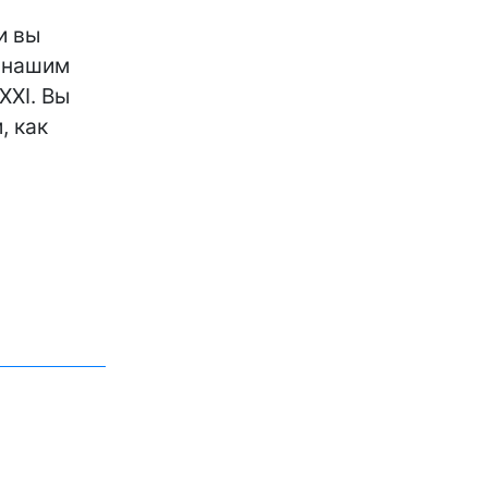
и вы
с нашим
XXI. Вы
, как