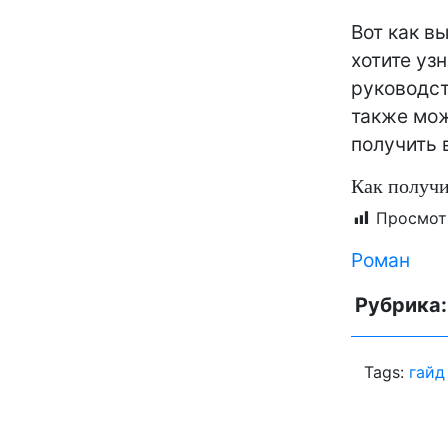
Вот как в
хотите уз
руководст
также мож
получить 
Как получит
Просмот
Роман
Рубрика
Tags:
гайд