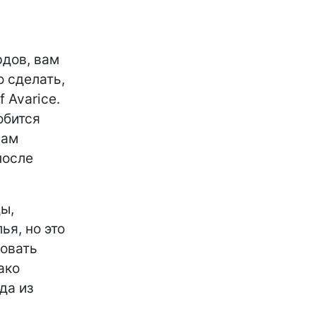
рдов, вам
о сделать,
 Avarice.
обится
вам
после
ы,
ья, но это
овать
ако
да из