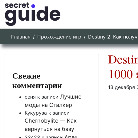
Главная
Прохождение игр
Destiny 2: Как полу
Desti
1000 
Свежие
комментарии
13 декабря 
Лучшие
сеня
к записи
моды на Сталкер
Кукуруза
к записи
Chernobylite — Как
вернуться на базу
Apex
23423
к записи