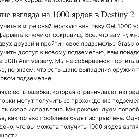
ие взгляда на 1000 ярдов в Destiny 2
учить в игре снайперскую винтовку Get 1000 я
фармить ключи от сокровищ. Все, что вам нужн
двух друзей и пройти новое подземелье Grasp of
учить доступ к новому подземелью, вам понад
e 30th Anniversary. Мы не собираемся портить 
е, но знаем, что есть шанс выпадения оружия 
новом подземелье.
час есть ошибка, которая ограничивает наград
гроки могут получить за прохождение подземел
ть скоро исправлено. Мы рекомендуем попроб
е, как только проблема будет исправлена. Одн
ено, что вы можете получить 1000 ярдов взгля
чности.