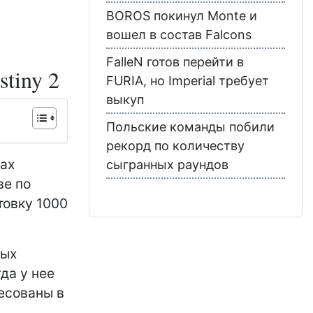
BOROS покинул Monte и
вошел в состав Falcons
FalleN готов перейти в
stiny 2
FURIA, но Imperial требует
выкуп
Польские команды побили
рекорд по количеству
ках
сыгранных раундов
ве по
товку 1000
мых
да у нее
ресованы в