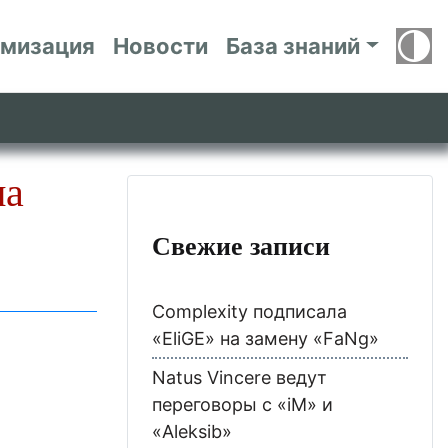
имизация
Новости
База знаний
на
Свежие записи
Complexity подписала
«EliGE» на замену «FaNg»
Natus Vincere ведут
переговоры с «iM» и
«Aleksib»