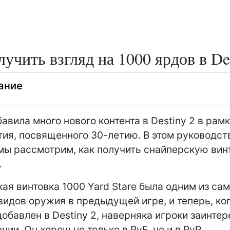
лучить взгляд на 1000 ярдов в De
ание
бавила много нового контента в Destiny 2 в рам
ия, посвященного 30-летию. В этом руководст
 мы рассмотрим, как получить снайперскую вин
.
ая винтовка 1000 Yard Stare была одним из са
идов оружия в предыдущей игре, и теперь, ког
добавлен в Destiny 2, наверняка игроки заинте
нии. Он хорош не только в PvE, но и в PvP.