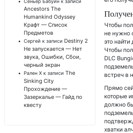
Сеньёр Бабуин
к записи
Ancestors The
Получен
Humankind Odyssey
Чтобы пол
Крафт — Список
Предметов
не нужно 
Destiny 2
Сергей
к записи
это найти 
Не запускается — Нет
Чтобы пол
звука, Ошибки, Сбои,
DLC Bungi
черный экран
подземель
The
Рален Х
к записи
встреч в 
Sinking City
Прямо сей
Прохождение —
которые и
Зазеркалье — Гайд по
должно бы
квесту
подземель
подтвержд
хватки ал