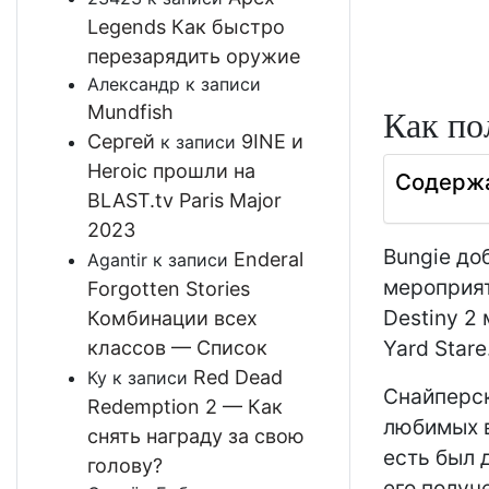
Legends Как быстро
перезарядить оружие
Александр
к записи
Mundfish
Как по
Сергей
9INE и
к записи
Heroic прошли на
Содерж
BLAST.tv Paris Major
2023
Bungie до
Enderal
Agantir
к записи
мероприят
Forgotten Stories
Destiny 2
Комбинации всех
Yard Stare
классов — Список
Red Dead
Ку
к записи
Снайперск
Redemption 2 — Как
любимых в
снять награду за свою
есть был 
голову?
его получе