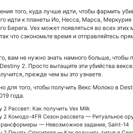
рения того, куда лучше идти, чтобы фармить уби
го идти к планеты Ио, Несса, Марса, Меркурия
го Берега. Vex может появляться во всех этих 
, так что сэкономьте время и отправляйтесь пря
го, вам не нужно знать намного больше, чтобы 
 Destiny 2. Просто вытащите эти убийства вексе
олучится, прежде чем вы это узнаете.
но для того, чтобы получить Векс Молоко в Dest
019 года.
y 2 Рассвет: Как получить Vex Milk
ny 2 Комодо-4FR Сезон рассвета — Ритуальное ор
трансформеры — Невозможное задание, Saint-14
y 2 Печать Спасителя — Как получить титул в Сез