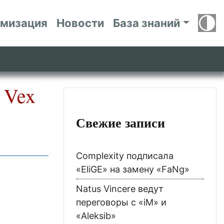
имизация
Новости
База знаний
ь Vex
Свежие записи
Complexity подписала
«EliGE» на замену «FaNg»
Natus Vincere ведут
переговоры с «iM» и
«Aleksib»