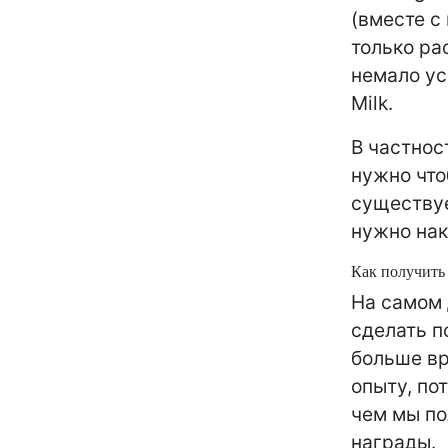
(вместе с
только ра
немало ус
Milk.
В частност
нужно что
существуе
нужно нак
Как получить
На самом 
сделать п
больше вр
опыту, по
чем мы по
награды.