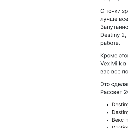
С точки з
лучше все
Запутанно
Destiny 2
работе.
Кроме это
Vex Milk в
вас все п
Это сдела
Рассвет 2
Destin
Desti
Векс-
Destin