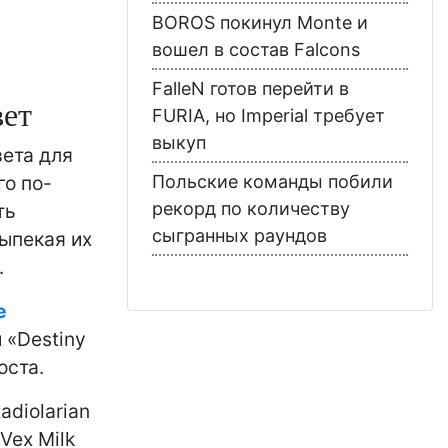
BOROS покинул Monte и
вошел в состав Falcons
FalleN готов перейти в
вет
FURIA, но Imperial требует
выкуп
вета для
го по-
Польские команды побили
рекорд по количеству
ть
сыгранных раундов
ыпекая их
.
e
 «Destiny
оста.
adiolarian
Vex Milk