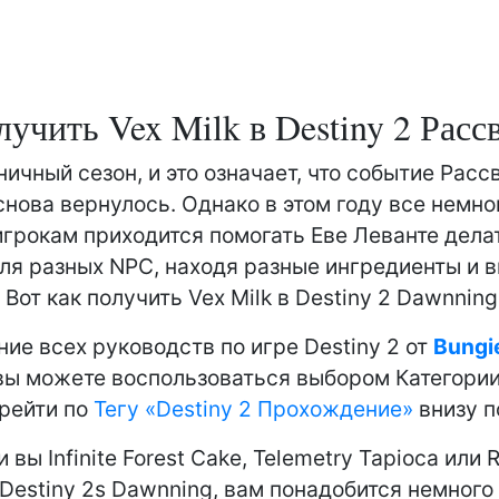
лучить Vex Milk в Destiny 2 Расс
ничный сезон, и это означает, что событие Расс
 снова вернулось. Однако в этом году все немно
игрокам приходится помогать Еве Леванте дела
ля разных NPC, находя разные ингредиенты и в
 Вот как получить Vex Milk в Destiny 2 Dawnning
ние всех руководств по игре Destiny 2 от
Bungi
ы можете воспользоваться выбором Категории
ерейти по
Тегу «Destiny 2 Прохождение»
внизу п
 вы Infinite Forest Cake, Telemetry Tapioca или R
 Destiny 2s Dawnning, вам понадобится немного 