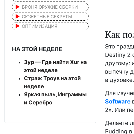
БРОНЯ ОРУЖИЕ СБОРКИ
СЮЖЕТНЫЕ СЕКРЕТЫ
ОПТИМИЗАЦИЯ
Как по
Это празд
НА ЭТОЙ НЕДЕЛЕ
Destiny 2
Зур — Где найти Xur на
другому: 
этой неделе
выпечку д
Страж Троув на этой
в духовке.
неделе
Для изуче
Яркая пыль, Инграммы
Software
в
и Серебро
2». Или п
Делаете ли
Pudding в