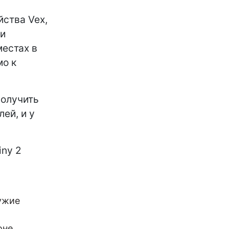
йства Vex,
 и
местах в
мо к
получить
лей, и у
iny 2
ужие
оне