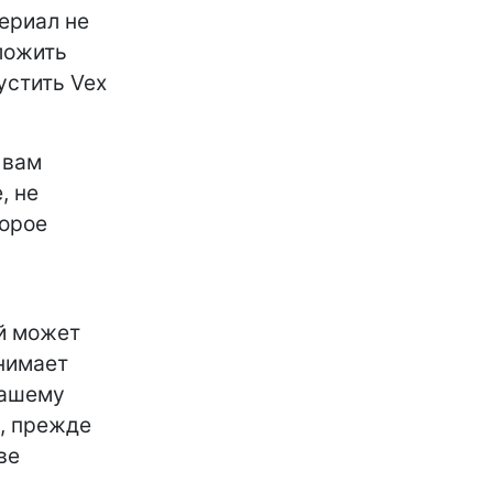
териал не
иложить
устить Vex
 вам
, не
торое
ый может
тнимает
нашему
x, прежде
ве