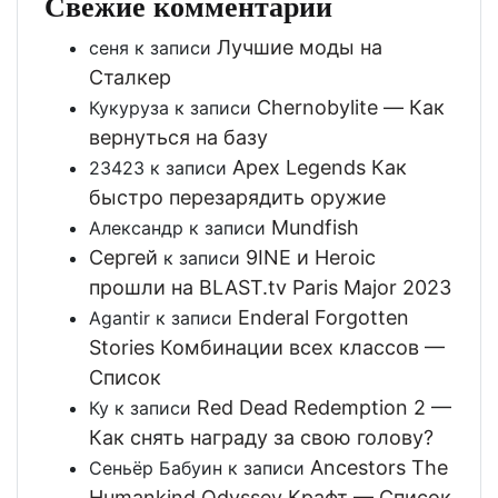
Свежие комментарии
Лучшие моды на
сеня
к записи
Сталкер
Chernobylite — Как
Кукуруза
к записи
вернуться на базу
Apex Legends Как
23423
к записи
быстро перезарядить оружие
Mundfish
Александр
к записи
Сергей
9INE и Heroic
к записи
прошли на BLAST.tv Paris Major 2023
Enderal Forgotten
Agantir
к записи
Stories Комбинации всех классов —
Список
Red Dead Redemption 2 —
Ку
к записи
Как снять награду за свою голову?
Ancestors The
Сеньёр Бабуин
к записи
Humankind Odyssey Крафт — Список