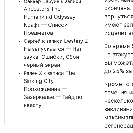
Сеньёр Бабуин
к записи
окончена.
Ancestors The
вернуться
Humankind Odyssey
имеют зел
Крафт — Список
исцелит в
Предметов
Destiny 2
Сергей
к записи
Во время 
Не запускается — Нет
не атакуе
звука, Ошибки, Сбои,
Вы можете
черный экран
до 25% за
The
Рален Х
к записи
Sinking City
Кроме тог
Прохождение —
лечения ч
Зазеркалье — Гайд по
нескольк
квесту
заклинани
максималь
регенерац