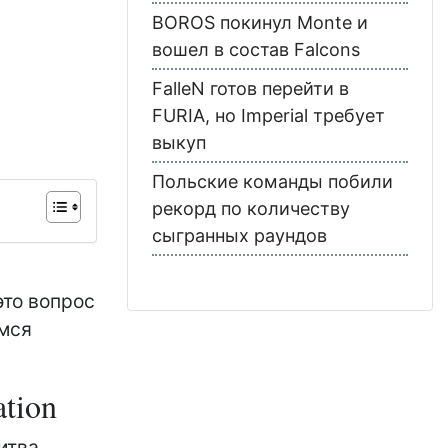
BOROS покинул Monte и
вошел в состав Falcons
FalleN готов перейти в
FURIA, но Imperial требует
выкуп
Польские команды побили
рекорд по количеству
сыгранных раундов
это вопрос
емся
ation
итва