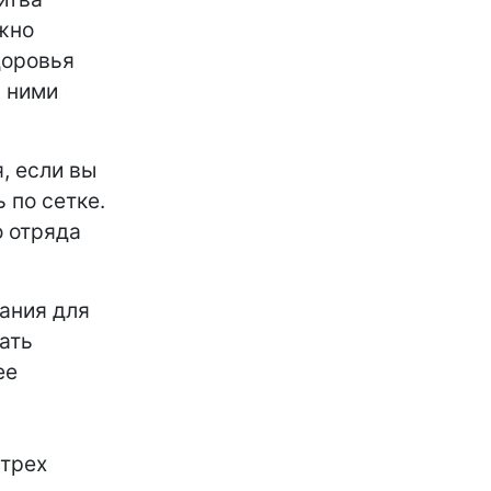
ужно
доровья
с ними
, если вы
 по сетке.
о отряда
ания для
ать
ее
 трех