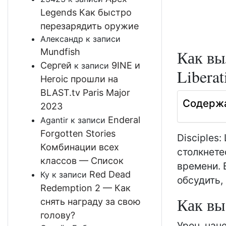
Legends Как быстро
перезарядить оружие
Александр
к записи
Mundfish
Как вы
Сергей
9INE и
к записи
Liberat
Heroic прошли на
BLAST.tv Paris Major
Содерж
2023
Enderal
Agantir
к записи
Forgotten Stories
Disciples:
Комбинации всех
столкнете
классов — Список
времени. В
Red Dead
Ку
к записи
обсудить,
Redemption 2 — Как
Как вы 
снять награду за свою
голову?
Урон, нан