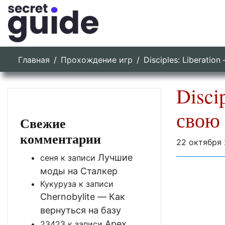
Главная
Прохождение игр
Disciples: Liberati
Disci
свою
Свежие
комментарии
22 октября 
Лучшие
сеня
к записи
моды на Сталкер
Кукуруза
к записи
Chernobylite — Как
вернуться на базу
Apex
23423
к записи