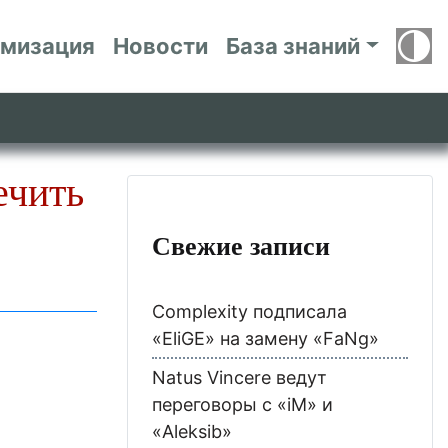
имизация
Новости
База знаний
ечить
Свежие записи
Complexity подписала
«EliGE» на замену «FaNg»
Natus Vincere ведут
переговоры с «iM» и
«Aleksib»