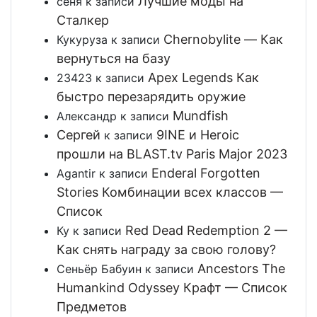
Лучшие моды на
сеня
к записи
Сталкер
Chernobylite — Как
Кукуруза
к записи
вернуться на базу
Apex Legends Как
23423
к записи
быстро перезарядить оружие
Mundfish
Александр
к записи
Сергей
9INE и Heroic
к записи
прошли на BLAST.tv Paris Major 2023
Enderal Forgotten
Agantir
к записи
Stories Комбинации всех классов —
Список
Red Dead Redemption 2 —
Ку
к записи
Как снять награду за свою голову?
Ancestors The
Сеньёр Бабуин
к записи
Humankind Odyssey Крафт — Список
Предметов