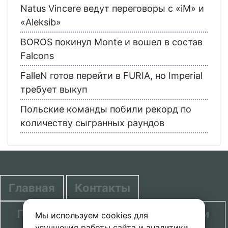
Natus Vincere ведут переговоры с «iM» и
«Aleksib»
BOROS покинул Monte и вошел в состав
Falcons
FalleN готов перейти в FURIA, но Imperial
требует выкуп
Польские команды побили рекорд по
количеству сыгранных раундов
Главная
Контакты
Политика в отношении обработки
Мы используем cookies для
улучшения работы сайта и аналитики.