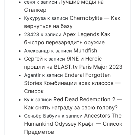
Лучшие моды на
сеня
к записи
Сталкер
Chernobylite — Как
Кукуруза
к записи
вернуться на базу
Apex Legends Как
23423
к записи
быстро перезарядить оружие
Mundfish
Александр
к записи
Сергей
9INE и Heroic
к записи
прошли на BLAST.tv Paris Major 2023
Enderal Forgotten
Agantir
к записи
Stories Комбинации всех классов —
Список
Red Dead Redemption 2 —
Ку
к записи
Как снять награду за свою голову?
Ancestors The
Сеньёр Бабуин
к записи
Humankind Odyssey Крафт — Список
Предметов