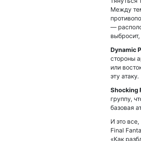
тянуться 
Между тем
противопо
— располо
выбросит,
Dynamic 
стороны а
или восто
эту атаку.
Shocking 
группу, ч
базовая а
И это все,
Final Fan
«Как разб