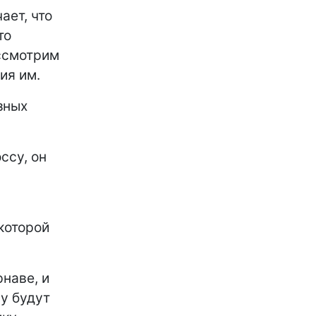
ает, что
то
ассмотрим
ия им.
зных
ссу, он
 которой
рнаве, и
у будут