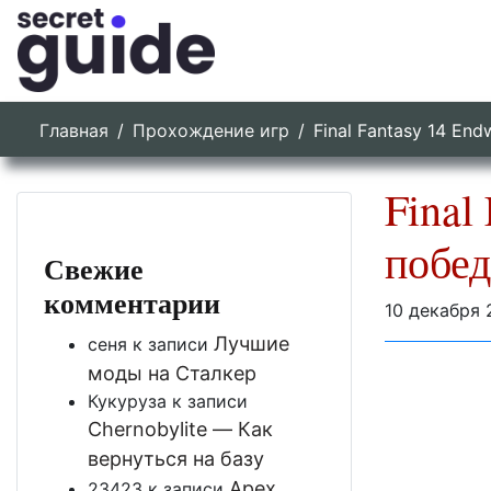
Главная
Прохождение игр
Final Fantasy 14 En
Final
побед
Свежие
комментарии
10 декабря 
Лучшие
сеня
к записи
моды на Сталкер
Кукуруза
к записи
Chernobylite — Как
вернуться на базу
Apex
23423
к записи