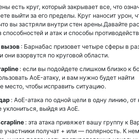
ны есть круг, который закрывает все, что означ
ете выйти за его пределы. Круг наносит урон, ч
 что вы застряли внутри стен арены.Давайте р
 способностей и атак и способы противодейств
 вызов
: Барнабас призовет четыре сферы в ра
 и они взорвутся по круговой области.
rapline
: если вы подойдете слишком близко к бо
ользовать AoE-атаку, и вам нужно будет найти
е место, чтобы исправить ситуацию.
удар
: AoE-атака по одной цели в одну линию, от
 уклониться, выйдя из AoE.
crapline
: эта атака привяжет вашу группу к Ва
 участники получат + или — полярность. К нем