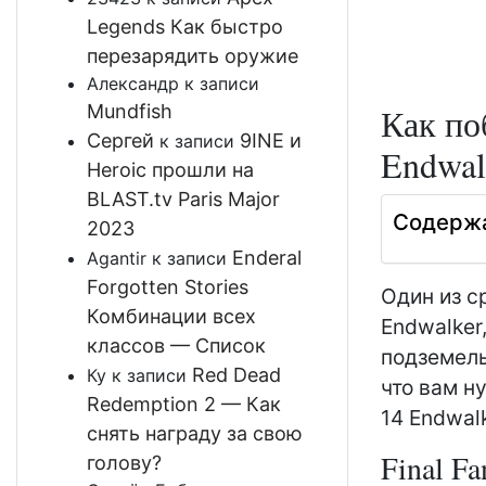
Legends Как быстро
перезарядить оружие
Александр
к записи
Mundfish
Как по
Сергей
9INE и
к записи
Endwal
Heroic прошли на
BLAST.tv Paris Major
Содерж
2023
Enderal
Agantir
к записи
Forgotten Stories
Один из с
Комбинации всех
Endwalker
классов — Список
подземель
Red Dead
Ку
к записи
что вам ну
Redemption 2 — Как
14 Endwalk
снять награду за свою
Final Fa
голову?