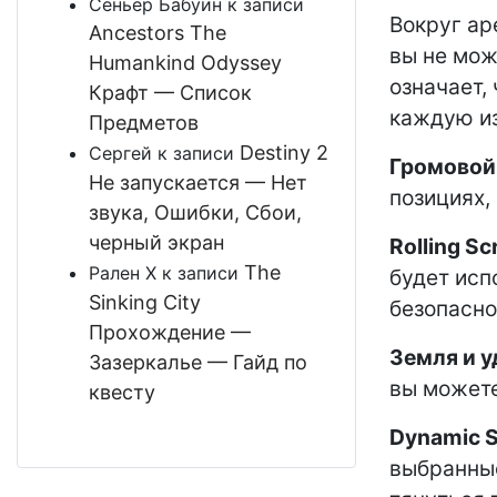
Сеньёр Бабуин
к записи
Вокруг аре
Ancestors The
вы не мож
Humankind Odyssey
означает,
Крафт — Список
каждую из
Предметов
Destiny 2
Сергей
к записи
Громовой
Не запускается — Нет
позициях,
звука, Ошибки, Сбои,
черный экран
Rolling Sc
The
Рален Х
к записи
будет исп
Sinking City
безопасно
Прохождение —
Земля и 
Зазеркалье — Гайд по
вы можете
квесту
Dynamic S
выбранные