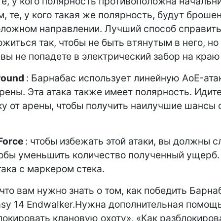
те, у кого полярность противоположна начальни
, те, у кого такая же полярность, будут броше
ложном направлении. Лучший способ справить
житься так, чтобы не быть втянутым в него, но
 вы не попадете в электрический забор на краю
Pound
: Барнабас использует линейную AoE-ата
рены. Эта атака также имеет полярность. Идите
ку от арены, чтобы получить наилучшие шансы 
Force
: чтобы избежать этой атаки, вы должны 
тобы уменьшить количество полученный ущерб.
така с маркером стека.
 что вам нужно знать о том, как победить Барна
tasy 14 Endwalker.Нужна дополнительная помощ
локировать клановую охоту», «Как разблокиров