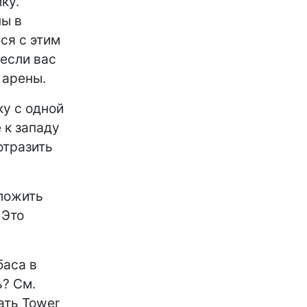
ку.
ны в
ся с этим
 если вас
 арены.
ку с одной
 к западу
отразить
сложить
 Это
баса в
ь? См.
ать Tower