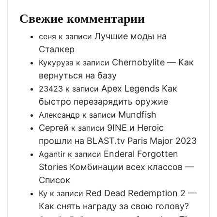
Свежие комментарии
Лучшие моды на
сеня
к записи
Сталкер
Chernobylite — Как
Кукуруза
к записи
вернуться на базу
Apex Legends Как
23423
к записи
быстро перезарядить оружие
Mundfish
Александр
к записи
Сергей
9INE и Heroic
к записи
прошли на BLAST.tv Paris Major 2023
Enderal Forgotten
Agantir
к записи
Stories Комбинации всех классов —
Список
Red Dead Redemption 2 —
Ку
к записи
Как снять награду за свою голову?