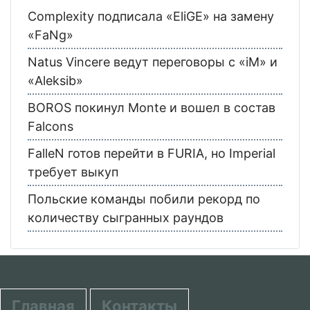
Complexity подписала «EliGE» на замену
«FaNg»
Natus Vincere ведут переговоры с «iM» и
«Aleksib»
BOROS покинул Monte и вошел в состав
Falcons
FalleN готов перейти в FURIA, но Imperial
требует выкуп
Польские команды побили рекорд по
количеству сыгранных раундов
Главная
Контакты