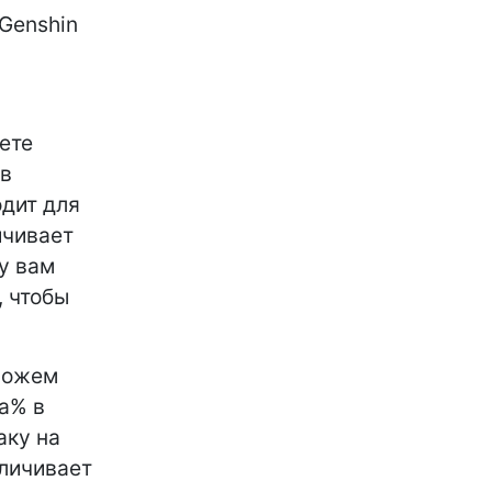
Genshin
ете
 в
одит для
ичивает
му вам
, чтобы
 можем
ка% в
аку на
еличивает