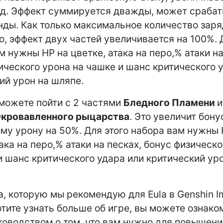
нд. Эффект суммируется дважды, может срабат
унды. Как только максимальное количество зар
о, эффект двух частей увеличивается на 100%. 
м нужны HP на цветке, атака на перо,% атаки на
ического урона на чашке и шанс критического 
ий урон на шляпе.
можете пойти с 2 частями
Бледного Пламени
и
кровавленного рыцарства
. Это увеличит бону
му урону на 50%. Для этого набора вам нужны 
така на перо,% атаки на песках, бонус физическ
и шанс критического удара или критический ур
а, которую мы рекомендую для Eula в Genshin I
отите узнать больше об игре, вы можете ознако
оводством о том, что вам нужно для повышени