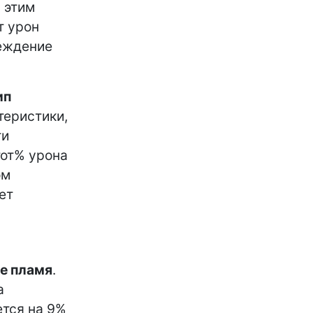
 этим
т урон
реждение
ип
теристики,
ти
тот% урона
ом
ет
е пламя
.
а
ется на 9%