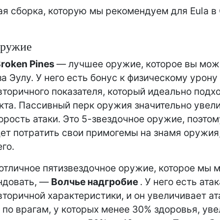
 сборка, которую мы рекомендуем для Eula в 
оружие
Broken Pines
— лучшее оружие, которое вы мож
за Эулу. У него есть бонус к физическому урону
вторичного показателя, который идеально подх
кта. Пассивный перк оружия значительно увел
корость атаки. Это 5-звездочное оружие, поэто
ет потратить свои примогемы на знамя оружия
го.
отличное пятизвездочное оружие, которое мы
ндовать, —
Волчье надгробие
. У него есть ата
вторичной характеристики, и он увеличивает ат
 по врагам, у которых менее 30% здоровья, ув