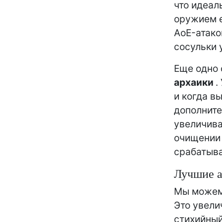
что идеал
оружием е
AoE-атако
сосульки 
Еще одно 
архаики
.
и когда в
дополните
увеличива
очищении 
срабатыва
Лучшие 
Мы можем
Это увели
стихийный