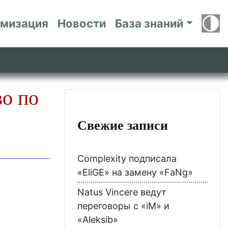
имизация
Новости
База знаний
во по
Свежие записи
Complexity подписала
«EliGE» на замену «FaNg»
Natus Vincere ведут
переговоры с «iM» и
«Aleksib»