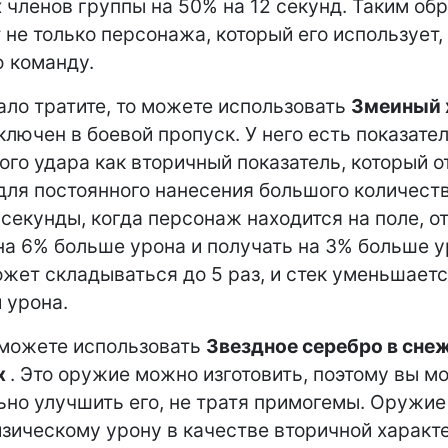
х членов группы на 50% на 12 секунд. Таким обр
 не только персонажа, который его использует, 
 команду.
ало тратите, то можете использовать
Змеиный 
ключен в боевой пропуск. У него есть показате
ого удара как вторичный показатель, который о
для постоянного нанесения большого количеств
секунды, когда персонаж находится на поле, о
на 6% больше урона и получать на 3% больше у
жет складываться до 5 раз, и стек уменьшаетс
 урона.
 можете использовать
Звездное серебро в сне
х
. Это оружие можно изготовить, поэтому вы м
но улучшить его, не тратя примогемы. Оружие
изическому урону в качестве вторичной характ