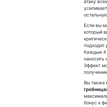
атаку все
усиливает
остальную
Если вы м
который в
критическ
подходит 
Каждые 4 
наносить 
Эффект мо
получении
Вы также
гробница
максималь
бонус к ф