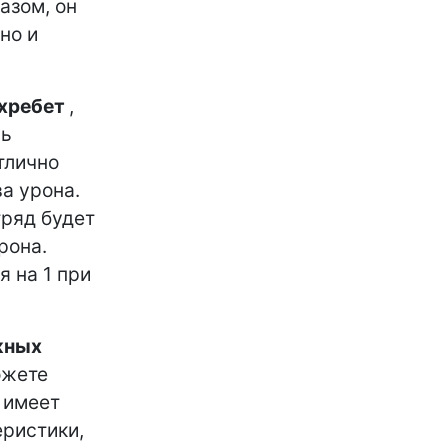
азом, он
но и
хребет
,
ль
тлично
а урона.
тряд будет
рона.
я на 1 при
жных
ожете
 имеет
еристики,