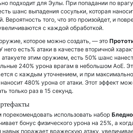
ьно подходит для Эулы. При попадании по врагу
сть шанс выпадения сосульки, которая наноси
й. Вероятность того, что это произойдет, и пов
увеличиваются с каждой обработкой.
оружие, которое можно создать, — это
Протот
 У него есть% атаки в качестве вторичной харак
ы атакуете этим оружием, есть 50% шанс нанес
льные 240% урона врагам в небольшом AoE. Э
ется с каждым уточнением, и при максимальн
наносит 480% урона от атаки. Этот эффект мож
ть только раз в 15 секунд.
артефакты
 порекомендовать использовать набор
Бледно
чивает бонус физического урона на 25%, а когд
 навык поражает вражескую атаку, увеличива