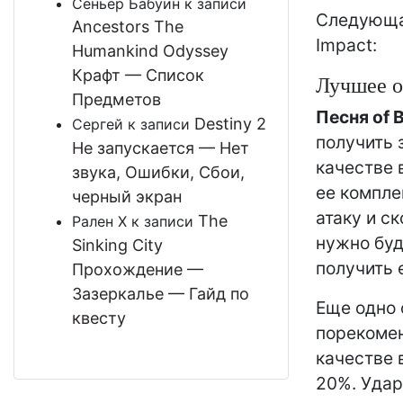
Сеньёр Бабуин
к записи
Следующая
Ancestors The
Impact:
Humankind Odyssey
Крафт — Список
Лучшее 
Предметов
Песня of 
Destiny 2
Сергей
к записи
получить 
Не запускается — Нет
качестве 
звука, Ошибки, Сбои,
ее компле
черный экран
атаку и с
The
Рален Х
к записи
нужно буд
Sinking City
получить е
Прохождение —
Зазеркалье — Гайд по
Еще одно 
квесту
порекоме
качестве 
20%. Удар