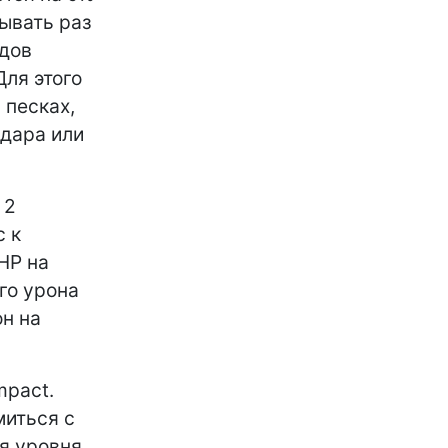
ывать раз
ядов
Для этого
 песках,
удара или
 2
с к
HP на
ого урона
он на
mpact.
миться с
я уровня