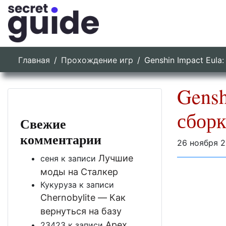
Главная
Прохождение игр
Genshin Impact Eula
Gensh
сборк
Свежие
комментарии
26 ноября 2
Лучшие
сеня
к записи
моды на Сталкер
Кукуруза
к записи
Chernobylite — Как
вернуться на базу
Apex
23423
к записи