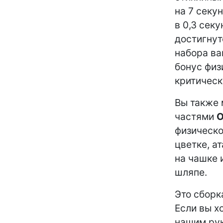
на 7 секу
в 0,3 сек
достигнут
набора ва
бонус физ
критическ
Вы также 
частями
О
физическо
цветке, а
на чашке 
шляпе.
Это сборк
Если вы х
нашим рук