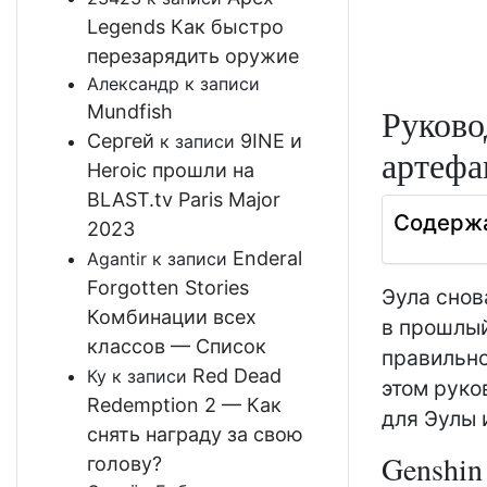
Legends Как быстро
перезарядить оружие
Александр
к записи
Mundfish
Руково
Сергей
9INE и
к записи
артефа
Heroic прошли на
BLAST.tv Paris Major
Содерж
2023
Enderal
Agantir
к записи
Forgotten Stories
Эула снов
Комбинации всех
в прошлый
классов — Список
правильно
Red Dead
Ку
к записи
этом руко
Redemption 2 — Как
для Эулы 
снять награду за свою
Genshin
голову?