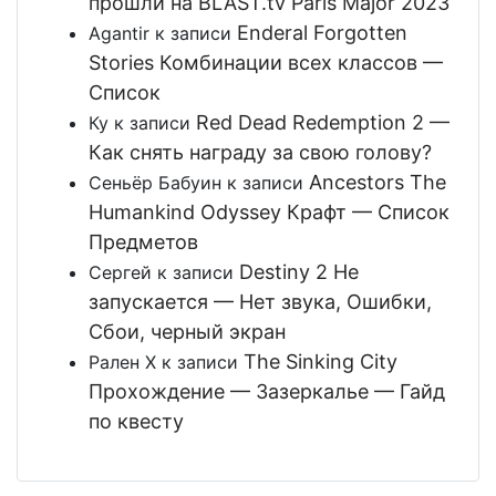
прошли на BLAST.tv Paris Major 2023
Enderal Forgotten
Agantir
к записи
Stories Комбинации всех классов —
Список
Red Dead Redemption 2 —
Ку
к записи
Как снять награду за свою голову?
Ancestors The
Сеньёр Бабуин
к записи
Humankind Odyssey Крафт — Список
Предметов
Destiny 2 Не
Сергей
к записи
запускается — Нет звука, Ошибки,
Сбои, черный экран
The Sinking City
Рален Х
к записи
Прохождение — Зазеркалье — Гайд
по квесту