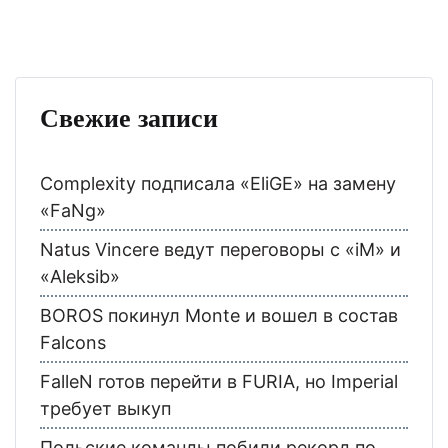
Свежие записи
Complexity подписала «EliGE» на замену
«FaNg»
Natus Vincere ведут переговоры с «iM» и
«Aleksib»
BOROS покинул Monte и вошел в состав
Falcons
FalleN готов перейти в FURIA, но Imperial
требует выкуп
Польские команды побили рекорд по