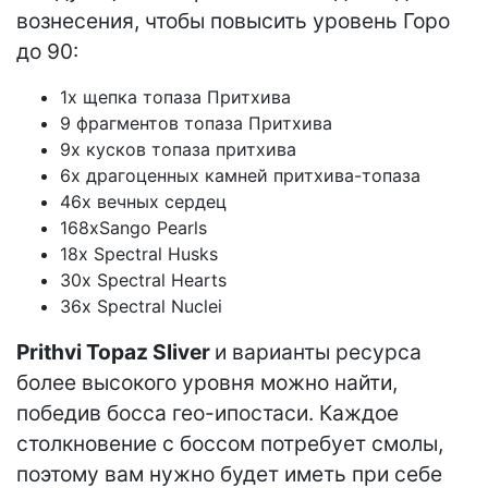
вознесения, чтобы повысить уровень Горо
до 90:
1x щепка топаза Притхива
9 фрагментов топаза Притхива
9x кусков топаза притхива
6x драгоценных камней притхива-топаза
46x вечных сердец
168xSango Pearls
18x Spectral Husks
30x Spectral Hearts
36x Spectral Nuclei
Prithvi Topaz Sliver
и варианты ресурса
более высокого уровня можно найти,
победив босса гео-ипостаси. Каждое
столкновение с боссом потребует смолы,
поэтому вам нужно будет иметь при себе