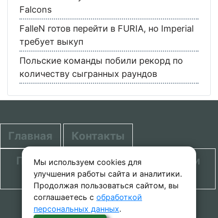
Falcons
FalleN готов перейти в FURIA, но Imperial
требует выкуп
Польские команды побили рекорд по
количеству сыгранных раундов
Главная
Контакты
Политика в отношении обработки
Мы используем cookies для
улучшения работы сайта и аналитики.
персональных данных
Продолжая пользоваться сайтом, вы
соглашаетесь с
обработкой
© 2020-2026 проект SecretGuide.RU При
персональных данных
.
копировании материалов сcылка на сайт