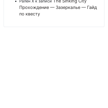
The Sinking City
Рален Х
к записи
Прохождение — Зазеркалье — Гайд
по квесту