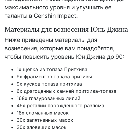
максимального уровня и улучшить ее
таланты в Genshin Impact.
Материалы для вознесения Юнь Джина
Ниже приведены материалы для
вознесения, которые вам понадобятся,
чтобы повысить уровень Юн Джина до 90:
1x щепка из топаза Притхива
9x фрагментов топаза притивы
9x кусков топаза притхива
6x драгоценных камней притхива-топаза
168x глазурованных лилий
46x регалии порожденного разлома
18x сломанных масок
30x запятнанных масок
30x зловещих масок