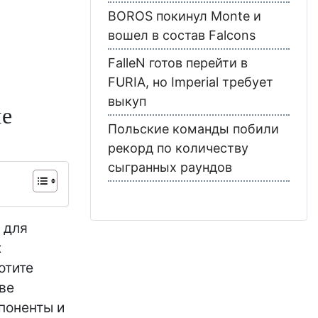
BOROS покинул Monte и
вошел в состав Falcons
FalleN готов перейти в
FURIA, но Imperial требует
выкуп
ые
Польские команды побили
рекорд по количеству
сыгранных раундов
 для
х
отите
ве
мпоненты и