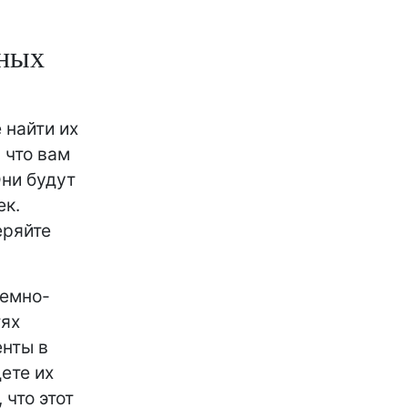
ьных
 найти их
 что вам
Они будут
ек.
еряйте
темно-
тях
енты в
ете их
 что этот