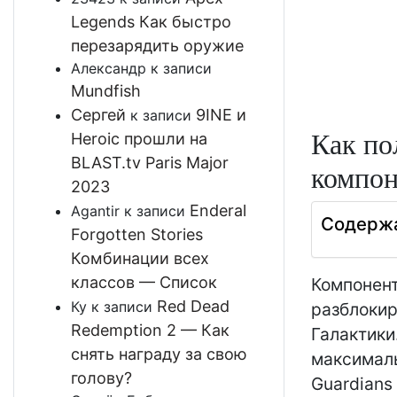
Legends Как быстро
перезарядить оружие
Александр
к записи
Mundfish
Сергей
9INE и
к записи
Как по
Heroic прошли на
BLAST.tv Paris Major
компон
2023
Enderal
Agantir
к записи
Содерж
Forgotten Stories
Комбинации всех
классов — Список
Компонент
Red Dead
Ку
к записи
разблокир
Redemption 2 — Как
Галактики
снять награду за свою
максималь
голову?
Guardians