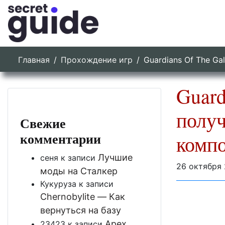
Главная
Прохождение игр
Guardians Of The G
Guard
полу
Свежие
комментарии
комп
Лучшие
сеня
к записи
26 октября 
моды на Сталкер
Кукуруза
к записи
Chernobylite — Как
вернуться на базу
Apex
23423
к записи