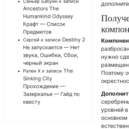
Сеньёр Бабуин
к записи
дополните
Ancestors The
Получе
Humankind Odyssey
Крафт — Список
компон
Предметов
Destiny 2
Сергей
к записи
Компоне
Не запускается — Нет
разбросан
звука, Ошибки, Сбои,
нужно сде
черный экран
размещены
The
Рален Х
к записи
Поэтому о
Sinking City
окрестнос
Прохождение —
Дополнит
Зазеркалье — Гайд по
серебряны
квесту
уровней в
основном 
естествен