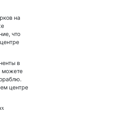
рков на
же
ние, что
 центре
ненты в
ы можете
кораблю.
шем центре
ах