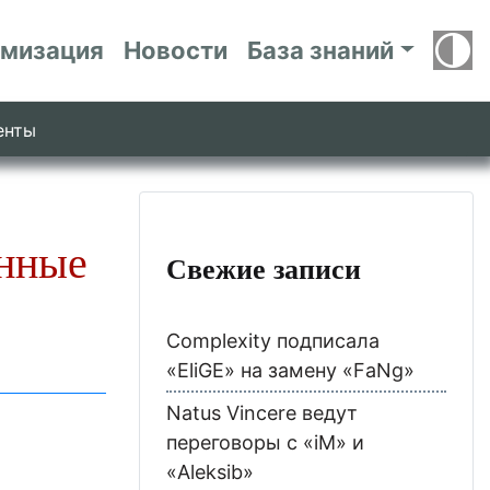
имизация
Новости
База знаний
енты
енные
Свежие записи
Complexity подписала
«EliGE» на замену «FaNg»
Natus Vincere ведут
переговоры с «iM» и
«Aleksib»