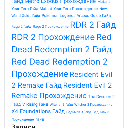
Гайд
Metro Exodus Прохождение
Mutant
Year Zero Гайд
Mutant Year Zero Прохождение
New
Pokemon Legends Arceus Guide Гайд
World Guide Гайд
RDR 2 Гайд
Rage 2 Гайд
Rage 2 Прохождение
RDR 2 Прохождение
Red
Dead Redemption 2 Гайд
Red Dead Redemption 2
Прохождение
Resident Evil
2 Remake Гайд
Resident Evil 2
Remake Прохождение
The Division 2
Гайд
V Rising Гайд
Witcher 3 Гайд
Witcher 3 Прохождение
X4 Foundations Гайд
Ведьмак 3 Гайд
Ведьмак 3
гайд
Прохождение
Записи