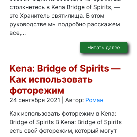
столкнетесь в Kena Bridge of Spirits, —
это Хранитель святилища. В этом
руководстве мы подробно расскажем
все,…
Читать далее
Kena: Bridge of Spirits —
Как использовать
фоторежим
24 сентября 2021
|
Автор:
Роман
Как использовать фоторежим в Kena:
Bridge of Spirits В Kena: Bridge of Spirits
есть свой фоторежим, который могут