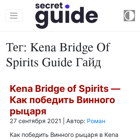
Тег: Kena Bridge Of
Spirits Guide Гайд
Kena Bridge of Spirits —
Как победить Винного
рыцаря
27 сентября 2021
|
Автор:
Роман
Как победить Винного рыцаря в Kena