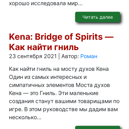
хорошо исследовала мир…
Читать далее
Kena: Bridge of Spirits —
Как найти гниль
23 сентября 2021
|
Автор:
Роман
Как найти гниль на мосту духов Кена
Один из самых интересных и
симпатичных элементов Моста духов
Кена — это Гниль. Эти маленькие
создания станут вашими товарищами по
игре. В этом руководстве мы дадим вам
несколько…