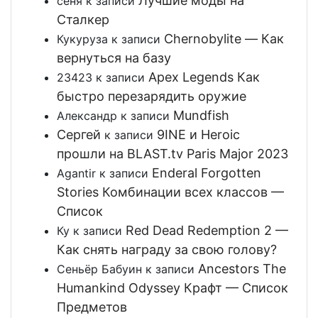
Лучшие моды на
сеня
к записи
Сталкер
Chernobylite — Как
Кукуруза
к записи
вернуться на базу
Apex Legends Как
23423
к записи
быстро перезарядить оружие
Mundfish
Александр
к записи
Сергей
9INE и Heroic
к записи
прошли на BLAST.tv Paris Major 2023
Enderal Forgotten
Agantir
к записи
Stories Комбинации всех классов —
Список
Red Dead Redemption 2 —
Ку
к записи
Как снять награду за свою голову?
Ancestors The
Сеньёр Бабуин
к записи
Humankind Odyssey Крафт — Список
Предметов