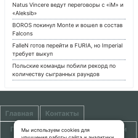
Natus Vincere ведут переговоры с «iM» и
«Aleksib»
BOROS покинул Monte и вошел в состав
Falcons
FalleN готов перейти в FURIA, но Imperial
требует выкуп
Польские команды побили рекорд по
количеству сыгранных раундов
Главная
Контакты
Политика в отношении обработки
Мы используем cookies для
улучшения работы сайта и аналитики.