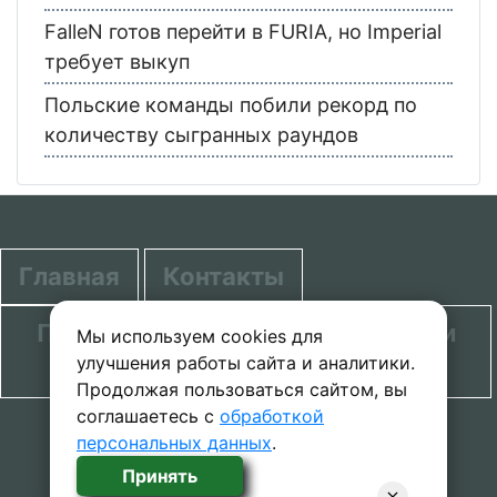
FalleN готов перейти в FURIA, но Imperial
требует выкуп
Польские команды побили рекорд по
количеству сыгранных раундов
Главная
Контакты
Политика в отношении обработки
Мы используем cookies для
улучшения работы сайта и аналитики.
персональных данных
Продолжая пользоваться сайтом, вы
соглашаетесь с
обработкой
© 2020-2026 проект SecretGuide.RU При
персональных данных
.
копировании материалов сcылка на сайт
Принять
обязательна.