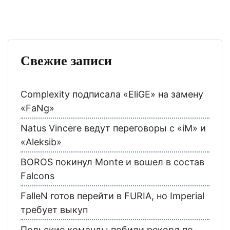
Свежие записи
Complexity подписала «EliGE» на замену
«FaNg»
Natus Vincere ведут переговоры с «iM» и
«Aleksib»
BOROS покинул Monte и вошел в состав
Falcons
FalleN готов перейти в FURIA, но Imperial
требует выкуп
Польские команды побили рекорд по