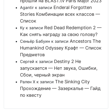
прошли на BLAST.tv Paris Major 2023
Enderal Forgotten
Agantir
к записи
Stories Комбинации всех классов —
Список
Red Dead Redemption 2 —
Ку
к записи
Как снять награду за свою голову?
Ancestors The
Сеньёр Бабуин
к записи
Humankind Odyssey Крафт — Список
Предметов
Destiny 2 Не
Сергей
к записи
запускается — Нет звука, Ошибки,
Сбои, черный экран
The Sinking City
Рален Х
к записи
Прохождение — Зазеркалье — Гайд
по квесту