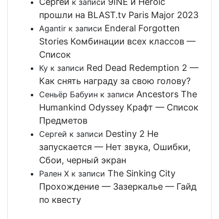
Сергей
9INE и Heroic
к записи
прошли на BLAST.tv Paris Major 2023
Enderal Forgotten
Agantir
к записи
Stories Комбинации всех классов —
Список
Red Dead Redemption 2 —
Ку
к записи
Как снять награду за свою голову?
Ancestors The
Сеньёр Бабуин
к записи
Humankind Odyssey Крафт — Список
Предметов
Destiny 2 Не
Сергей
к записи
запускается — Нет звука, Ошибки,
Сбои, черный экран
The Sinking City
Рален Х
к записи
Прохождение — Зазеркалье — Гайд
по квесту