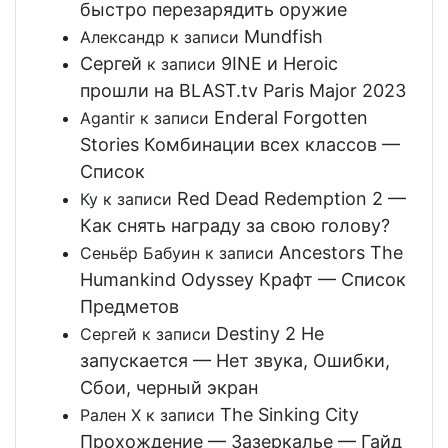
быстро перезарядить оружие
Mundfish
Александр
к записи
Сергей
9INE и Heroic
к записи
прошли на BLAST.tv Paris Major 2023
Enderal Forgotten
Agantir
к записи
Stories Комбинации всех классов —
Список
Red Dead Redemption 2 —
Ку
к записи
Как снять награду за свою голову?
Ancestors The
Сеньёр Бабуин
к записи
Humankind Odyssey Крафт — Список
Предметов
Destiny 2 Не
Сергей
к записи
запускается — Нет звука, Ошибки,
Сбои, черный экран
The Sinking City
Рален Х
к записи
Прохождение — Зазеркалье — Гайд