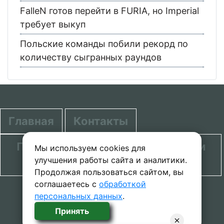
FalleN готов перейти в FURIA, но Imperial
требует выкуп
Польские команды побили рекорд по
количеству сыгранных раундов
Главная
Контакты
Политика в отношении обработки
Мы используем cookies для
улучшения работы сайта и аналитики.
персональных данных
Продолжая пользоваться сайтом, вы
соглашаетесь с
обработкой
© 2020-2026 проект SecretGuide.RU При
персональных данных
.
копировании материалов сcылка на сайт
Принять
обязательна.