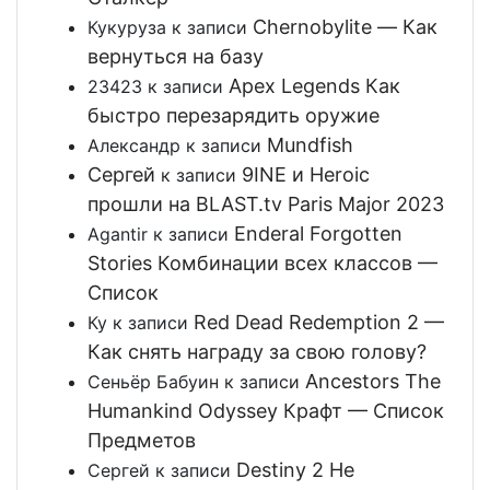
Chernobylite — Как
Кукуруза
к записи
вернуться на базу
Apex Legends Как
23423
к записи
быстро перезарядить оружие
Mundfish
Александр
к записи
Сергей
9INE и Heroic
к записи
прошли на BLAST.tv Paris Major 2023
Enderal Forgotten
Agantir
к записи
Stories Комбинации всех классов —
Список
Red Dead Redemption 2 —
Ку
к записи
Как снять награду за свою голову?
Ancestors The
Сеньёр Бабуин
к записи
Humankind Odyssey Крафт — Список
Предметов
Destiny 2 Не
Сергей
к записи