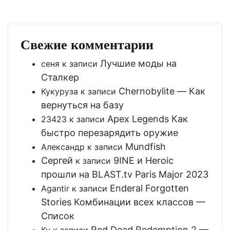
Свежие комментарии
Лучшие моды на
сеня
к записи
Сталкер
Chernobylite — Как
Кукуруза
к записи
вернуться на базу
Apex Legends Как
23423
к записи
быстро перезарядить оружие
Mundfish
Александр
к записи
Сергей
9INE и Heroic
к записи
прошли на BLAST.tv Paris Major 2023
Enderal Forgotten
Agantir
к записи
Stories Комбинации всех классов —
Список
Red Dead Redemption 2 —