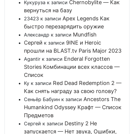
Chernobylite — Как
Кукуруза
к записи
вернуться на базу
Apex Legends Как
23423
к записи
быстро перезарядить оружие
Mundfish
Александр
к записи
Сергей
9INE и Heroic
к записи
прошли на BLAST.tv Paris Major 2023
Enderal Forgotten
Agantir
к записи
Stories Комбинации всех классов —
Список
Red Dead Redemption 2 —
Ку
к записи
Как снять награду за свою голову?
Ancestors The
Сеньёр Бабуин
к записи
Humankind Odyssey Крафт — Список
Предметов
Destiny 2 Не
Сергей
к записи
запускается — Нет звука, Ошибки,