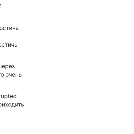
е
остичь
остичь
через
то очень
rupted
приходить
ь