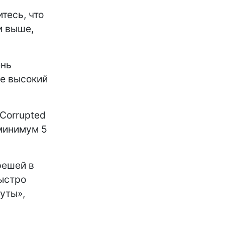
тесь, что
и выше,
ень
ее высокий
 Corrupted
 минимум 5
решей в
ыстро
уты»,