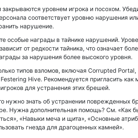
 закрываются уровнем игрока и посохом. Убеди
ерсонала соответствует уровню нарушения ил
ранить нарушение.
те особые награды в тайнике нарушений. Уров
зависит от редкости тайника, что означает бол
аграды за нарушения более высокого уровня.
олько типов взломов, включая Corrupted Portal,
и Festering Hive. Рекомендуется пригласить как
 игроков для устранения этих брешей.
что нужно знать об устранении поврежденных б
е. Нужна дополнительная помощь? См. «Как б
ься», «Навыки меча и щита», «Основные атриб
льзовать гнезда для драгоценных камней».