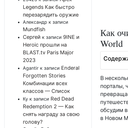
Legends Как быстро
перезарядить оружие
Александр
к записи
Mundfish
Как оч
Сергей
9INE и
к записи
World
Heroic прошли на
BLAST.tv Paris Major
Содерж
2023
Enderal
Agantir
к записи
Forgotten Stories
В несколь
Комбинации всех
порталы, 
классов — Список
превращае
Red Dead
Ку
к записи
путешеств
Redemption 2 — Как
обсудим в
снять награду за свою
в Новом М
голову?