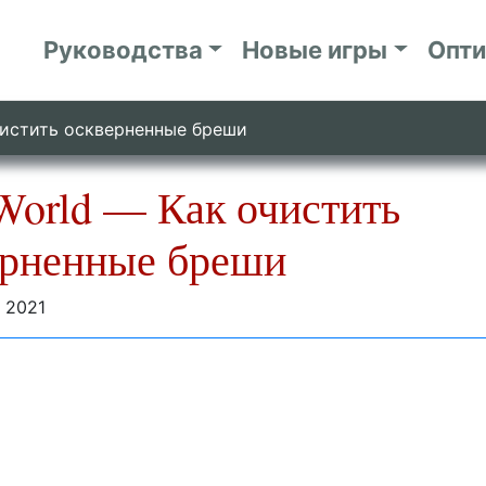
Руководства
Новые игры
Опт
чистить оскверненные бреши
World — Как очистить
ерненные бреши
 2021