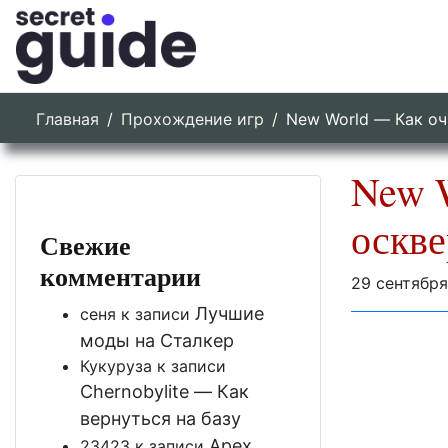
Главная
Прохождение игр
New World — Как о
New 
оскв
Свежие
комментарии
29 сентября
Лучшие
сеня
к записи
моды на Сталкер
Кукуруза
к записи
Chernobylite — Как
вернуться на базу
Apex
23423
к записи