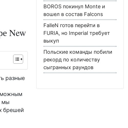
BOROS покинул Monte и
вошел в состав Falcons
FalleN готов перейти в
гре New
FURIA, но Imperial требует
выкуп
Польские команды побили
рекорд по количеству
сыгранных раундов
ть разные
озможным
е мы
х брешей