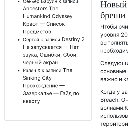
Новый 
Сеньёр Бабуин
к записи
Ancestors The
бреши
Humankind Odyssey
Крафт — Список
Чтобы очи
Предметов
уровня 20
Destiny 2
Сергей
к записи
выполнять
Не запускается — Нет
необходим
звука, Ошибки, Сбои,
черный экран
Следующи
The
Рален Х
к записи
основные 
Sinking City
важно и к
Прохождение —
Когда у в
Зазеркалье — Гайд по
Breach. О
квесту
волнами.К
использов
территори