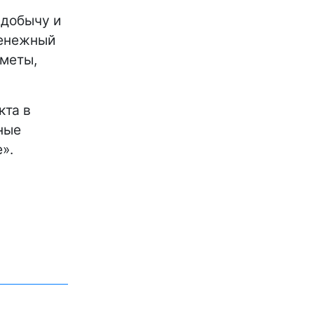
 добычу и
денежный
дметы,
кта в
ные
».