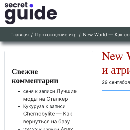
Главная
Прохождение игр
New World — Как со
New W
и атр
Свежие
комментарии
29 сентября
Лучшие
сеня
к записи
моды на Сталкер
Кукуруза
к записи
Chernobylite — Как
вернуться на базу
Apex
23423
к записи