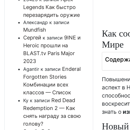
Legends Как быстро
перезарядить оружие
Александр
к записи
Mundfish
Как со
Сергей
9INE и
к записи
Мире
Heroic прошли на
BLAST.tv Paris Major
Содерж
2023
Enderal
Agantir
к записи
Forgotten Stories
Повышени
Комбинации всех
аспект в 
классов — Список
способнос
Red Dead
Ку
к записи
воскресит
Redemption 2 — Как
знать о
из
снять награду за свою
Новый 
голову?