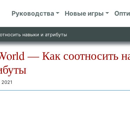
Руководства
Новые игры
Опт
относить навыки и атрибуты
orld — Как соотносить н
ибуты
 2021