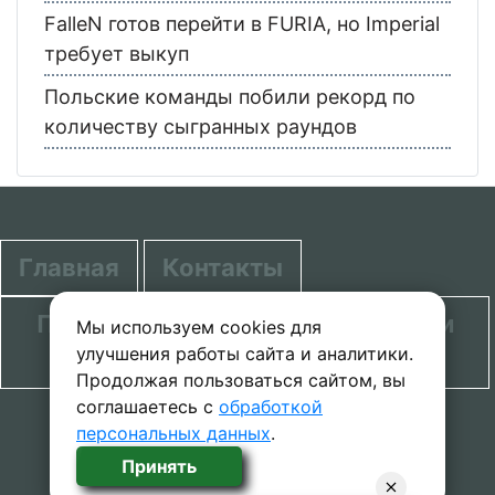
FalleN готов перейти в FURIA, но Imperial
требует выкуп
Польские команды побили рекорд по
количеству сыгранных раундов
Главная
Контакты
Политика в отношении обработки
Мы используем cookies для
улучшения работы сайта и аналитики.
персональных данных
Продолжая пользоваться сайтом, вы
соглашаетесь с
обработкой
© 2020-2026 проект SecretGuide.RU При
персональных данных
.
копировании материалов сcылка на сайт
Принять
обязательна.