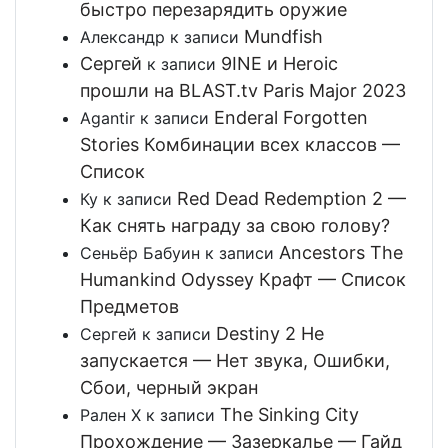
быстро перезарядить оружие
Mundfish
Александр
к записи
Сергей
9INE и Heroic
к записи
прошли на BLAST.tv Paris Major 2023
Enderal Forgotten
Agantir
к записи
Stories Комбинации всех классов —
Список
Red Dead Redemption 2 —
Ку
к записи
Как снять награду за свою голову?
Ancestors The
Сеньёр Бабуин
к записи
Humankind Odyssey Крафт — Список
Предметов
Destiny 2 Не
Сергей
к записи
запускается — Нет звука, Ошибки,
Сбои, черный экран
The Sinking City
Рален Х
к записи
Прохождение — Зазеркалье — Гайд